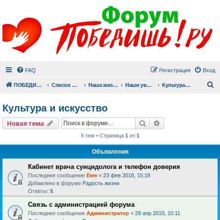
FAQ
Регистрация
Вход
П
ПОБЕДИШЬ.РУ
Список форумов
Наша жизнь (не всё же о суициде!)
Наши увлечения
Культура и искусство
Культура и искусство
Поиск
Расширенный пои
Новая тема
5 тем • Страница
1
из
1
Объявления
Кабинет врача суицидолога и телефон доверия
Последнее сообщение
Ewe
«
23 фев 2018, 15:18
Добавлено в форуме
Радость жизни
Ответы:
5
Связь с администрацией форума
Последнее сообщение
Администратор
«
28 апр 2010, 10:11