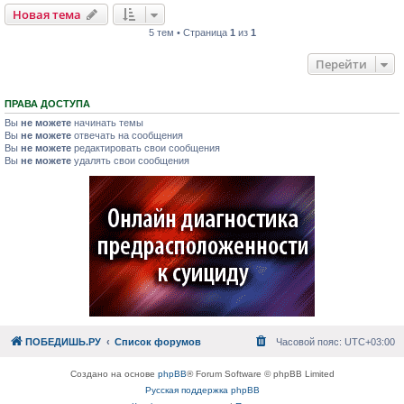
Новая тема
5 тем • Страница
1
из
1
Перейти
ПРАВА ДОСТУПА
Вы
не можете
начинать темы
Вы
не можете
отвечать на сообщения
Вы
не можете
редактировать свои сообщения
Вы
не можете
удалять свои сообщения
ПОБЕДИШЬ.РУ
Список форумов
Часовой пояс:
UTC+03:00
Создано на основе
phpBB
® Forum Software © phpBB Limited
Русская поддержка phpBB