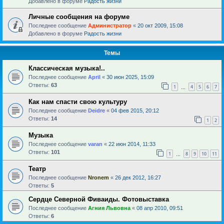
Добавлено в форуме
Радость жизни
Личные сообщения на форуме
Последнее сообщение
Администратор
«
20 окт 2009, 15:08
Добавлено в форуме
Радость жизни
Темы
Классическая музыка!..
Последнее сообщение
April
«
30 июн 2025, 15:09
Ответы:
63
1
4
5
6
7
…
Как нам спасти свою культуру
Последнее сообщение
Deidre
«
04 фев 2015, 20:12
Ответы:
14
1
2
Музыка
Последнее сообщение
varan
«
22 июн 2014, 11:33
Ответы:
101
1
8
9
10
11
…
Театр
Последнее сообщение
Nronem
«
26 дек 2012, 16:27
Ответы:
5
Сердце Северной Фиваиды. Фотовыставка
Последнее сообщение
Агния Львовна
«
08 апр 2010, 09:51
Ответы:
6