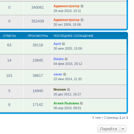
Администратор
0
340061
28 апр 2010, 10:11
Администратор
0
352439
20 окт 2009, 15:08
ОТВЕТЫ
ПРОСМОТРЫ
ПОСЛЕДНЕЕ СООБЩЕНИЕ
April
63
39118
30 июн 2025, 15:09
Deidre
14
23845
04 фев 2015, 20:12
varan
101
38817
22 июн 2014, 11:33
Nronem
5
16940
26 дек 2012, 16:27
Агния Львовна
6
17142
08 апр 2010, 09:51
5 тем • Страница
1
из
1
Перейти