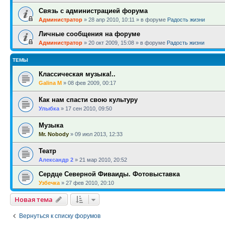
Связь с администрацией форума
Администратор
»
28 апр 2010, 10:11
» в форуме
Радость жизни
Личные сообщения на форуме
Администратор
»
20 окт 2009, 15:08
» в форуме
Радость жизни
ТЕМЫ
Классическая музыка!..
Galina M
»
08 фев 2009, 00:17
Как нам спасти свою культуру
Улыбка
»
17 сен 2010, 09:50
Музыка
Mr. Nobody
»
09 июл 2013, 12:33
Театр
Александр 2
»
21 мар 2010, 20:52
Сердце Северной Фиваиды. Фотовыставка
Узбечка
»
27 фев 2010, 20:10
Новая тема
Вернуться к списку форумов