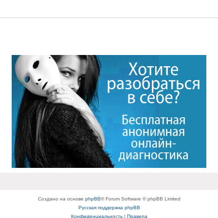
Создано на основе
phpBB
® Forum Software © phpBB Limited
Русская поддержка phpBB
Конфиденциальность
|
Правила