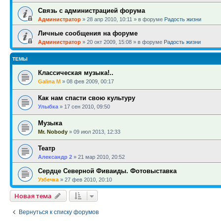
Связь с администрацией форума
Администратор
»
28 апр 2010, 10:11
» в форуме
Радость жизни
Личные сообщения на форуме
Администратор
»
20 окт 2009, 15:08
» в форуме
Радость жизни
ТЕМЫ
Классическая музыка!..
Galina M
»
08 фев 2009, 00:17
Как нам спасти свою культуру
Улыбка
»
17 сен 2010, 09:50
Музыка
Mr. Nobody
»
09 июл 2013, 12:33
Театр
Александр 2
»
21 мар 2010, 20:52
Сердце Северной Фиваиды. Фотовыставка
Узбечка
»
27 фев 2010, 20:10
Новая тема
Вернуться к списку форумов