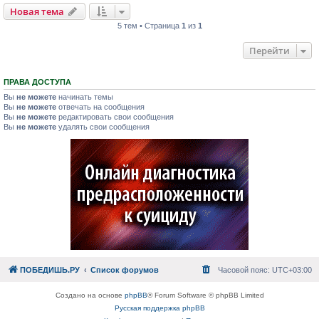
Новая тема
5 тем • Страница
1
из
1
Перейти
ПРАВА ДОСТУПА
Вы
не можете
начинать темы
Вы
не можете
отвечать на сообщения
Вы
не можете
редактировать свои сообщения
Вы
не можете
удалять свои сообщения
ПОБЕДИШЬ.РУ
Список форумов
Часовой пояс:
UTC+03:00
Создано на основе
phpBB
® Forum Software © phpBB Limited
Русская поддержка phpBB