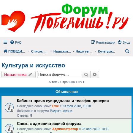
FAQ
Регистрация
Вход
П
ПОБЕДИШЬ.РУ
Список форумов
Наша жизнь (не всё же о суициде!)
Наши увлечения
Культура и искусство
Культура и искусство
Поиск
Расширенный пои
Новая тема
5 тем • Страница
1
из
1
Объявления
Кабинет врача суицидолога и телефон доверия
Последнее сообщение
Ewe
«
23 фев 2018, 15:18
Добавлено в форуме
Радость жизни
Ответы:
5
Связь с администрацией форума
Последнее сообщение
Администратор
«
28 апр 2010, 10:11