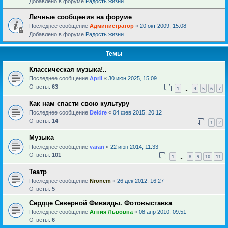
Добавлено в форуме
Радость жизни
Личные сообщения на форуме
Последнее сообщение
Администратор
«
20 окт 2009, 15:08
Добавлено в форуме
Радость жизни
Темы
Классическая музыка!..
Последнее сообщение
April
«
30 июн 2025, 15:09
Ответы:
63
1
4
5
6
7
…
Как нам спасти свою культуру
Последнее сообщение
Deidre
«
04 фев 2015, 20:12
Ответы:
14
1
2
Музыка
Последнее сообщение
varan
«
22 июн 2014, 11:33
Ответы:
101
1
8
9
10
11
…
Театр
Последнее сообщение
Nronem
«
26 дек 2012, 16:27
Ответы:
5
Сердце Северной Фиваиды. Фотовыставка
Последнее сообщение
Агния Львовна
«
08 апр 2010, 09:51
Ответы:
6