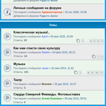
Добавлено в форуме
Радость жизни
Личные сообщения на форуме
Последнее сообщение
Администратор
«
20 окт 2009, 15:08
Добавлено в форуме
Радость жизни
Темы
Классическая музыка!..
Последнее сообщение
April
«
30 июн 2025, 15:09
Ответы:
63
1
4
5
6
7
…
Как нам спасти свою культуру
Последнее сообщение
Deidre
«
04 фев 2015, 20:12
Ответы:
14
1
2
Музыка
Последнее сообщение
varan
«
22 июн 2014, 11:33
Ответы:
101
1
8
9
10
11
…
Театр
Последнее сообщение
Nronem
«
26 дек 2012, 16:27
Ответы:
5
Сердце Северной Фиваиды. Фотовыставка
Последнее сообщение
Агния Львовна
«
08 апр 2010, 09:51
Ответы:
6