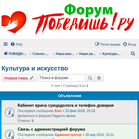
FAQ
Регистрация
Вход
П
ПОБЕДИШЬ.РУ
Список форумов
Наша жизнь (не всё же о суициде!)
Наши увлечения
Культура и искусство
Культура и искусство
Поиск
Расширенный пои
Новая тема
5 тем • Страница
1
из
1
Объявления
Кабинет врача суицидолога и телефон доверия
Последнее сообщение
Ewe
«
23 фев 2018, 15:18
Добавлено в форуме
Радость жизни
Ответы:
5
Связь с администрацией форума
Последнее сообщение
Администратор
«
28 апр 2010, 10:11