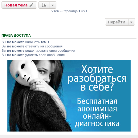
Новая тема
5 тем • Страница
1
из
1
Перейти
ПРАВА ДОСТУПА
Вы
не можете
начинать темы
Вы
не можете
отвечать на сообщения
Вы
не можете
редактировать свои сообщения
Вы
не можете
удалять свои сообщения