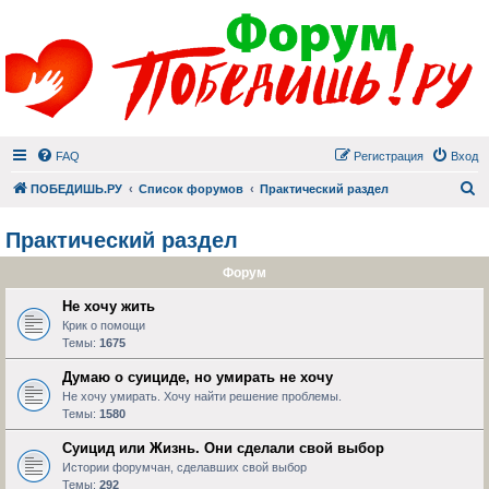
FAQ
Регистрация
Вход
П
ПОБЕДИШЬ.РУ
Список форумов
Практический раздел
Практический раздел
Форум
Не хочу жить
Крик о помощи
Темы:
1675
Думаю о суициде, но умирать не хочу
Не хочу умирать. Хочу найти решение проблемы.
Темы:
1580
Суицид или Жизнь. Они сделали свой выбор
Истории форумчан, сделавших свой выбор
Темы:
292