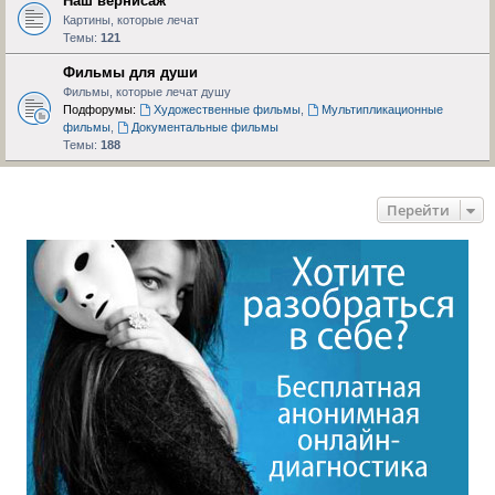
Наш вернисаж
Картины, которые лечат
Темы:
121
Фильмы для души
Фильмы, которые лечат душу
Подфорумы:
Художественные фильмы
,
Мультипликационные
фильмы
,
Документальные фильмы
Темы:
188
Перейти