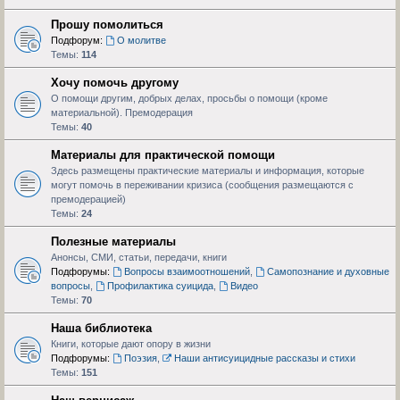
Прошу помолиться
Подфорум:
О молитве
Темы:
114
Хочу помочь другому
О помощи другим, добрых делах, просьбы о помощи (кроме
материальной). Премодерация
Темы:
40
Материалы для практической помощи
Здесь размещены практические материалы и информация, которые
могут помочь в переживании кризиса (сообщения размещаются с
премодерацией)
Темы:
24
Полезные материалы
Анонсы, СМИ, статьи, передачи, книги
Подфорумы:
Вопросы взаимоотношений
,
Самопознание и духовные
вопросы
,
Профилактика суицида
,
Видео
Темы:
70
Наша библиотека
Книги, которые дают опору в жизни
Подфорумы:
Поэзия
,
Наши антисуицидные рассказы и стихи
Темы:
151