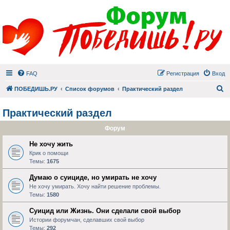
FAQ
Регистрация
Вход
П
ПОБЕДИШЬ.РУ
Список форумов
Практический раздел
Практический раздел
Форум
Не хочу жить
Крик о помощи
Темы:
1675
Думаю о суициде, но умирать не хочу
Не хочу умирать. Хочу найти решение проблемы.
Темы:
1580
Суицид или Жизнь. Они сделали свой выбор
Истории форумчан, сделавших свой выбор
Темы:
292