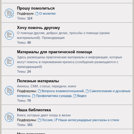
Прошу помолиться
Подфорум:
О молитве
Темы:
114
Хочу помочь другому
О помощи другим, добрых делах, просьбы о помощи (кроме
материальной). Премодерация
Темы:
40
Материалы для практической помощи
Здесь размещены практические материалы и информация, которые
могут помочь в переживании кризиса (сообщения размещаются с
премодерацией)
Темы:
24
Полезные материалы
Анонсы, СМИ, статьи, передачи, книги
Подфорумы:
Вопросы взаимоотношений
,
Самопознание и духовные
вопросы
,
Профилактика суицида
,
Видео
Темы:
70
Наша библиотека
Книги, которые дают опору в жизни
Подфорумы:
Поэзия
,
Наши антисуицидные рассказы и стихи
Темы:
151