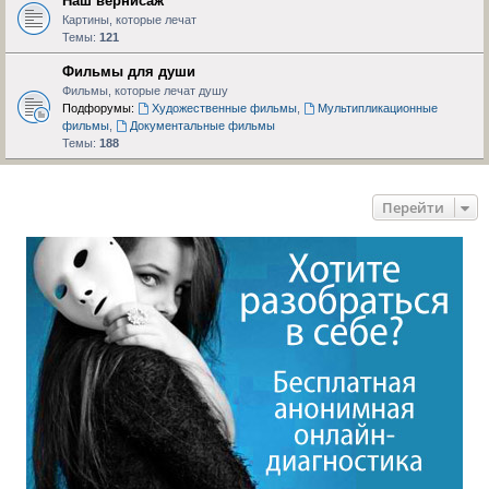
Наш вернисаж
Картины, которые лечат
Темы:
121
Фильмы для души
Фильмы, которые лечат душу
Подфорумы:
Художественные фильмы
,
Мультипликационные
фильмы
,
Документальные фильмы
Темы:
188
Перейти