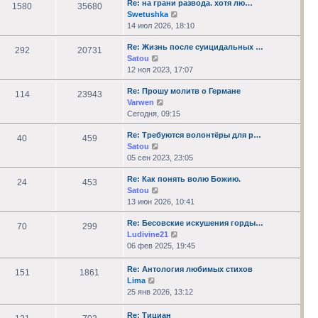
Re: на грани развода. хотя лю…
сообщению
1580
35680
Перейти
Swetushka
к
14 июл 2026, 18:10
последнему
Re: Жизнь после суицидальных …
сообщению
292
20731
Перейти
Satou
к
12 ноя 2023, 17:07
последнему
Re: Прошу молитв о Германе
сообщению
114
23943
Перейти
Varwen
к
Сегодня, 09:15
последнему
Re: Требуются волонтёры для р…
сообщению
40
459
Перейти
Satou
к
05 сен 2023, 23:05
последнему
Re: Как понять волю Божию.
сообщению
24
453
Перейти
Satou
к
13 июн 2026, 10:41
последнему
Re: Бесовские искушения горды…
сообщению
70
299
Перейти
Ludivine21
к
06 фев 2025, 19:45
последнему
сообщению
Re: Антология любимых стихов
151
1861
Перейти
Lima
к
25 янв 2026, 13:12
последнему
сообщению
Re: Тициан