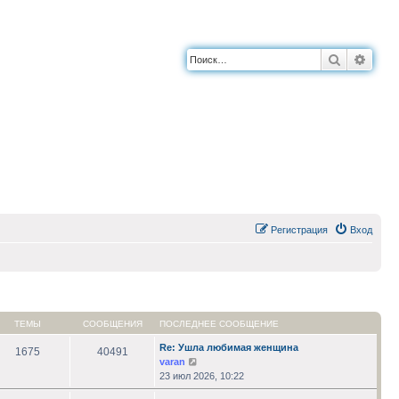
Поиск
Расш
Регистрация
Вход
ТЕМЫ
СООБЩЕНИЯ
ПОСЛЕДНЕЕ СООБЩЕНИЕ
Re: Ушла любимая женщина
1675
40491
Перейти
varan
к
23 июл 2026, 10:22
последнему