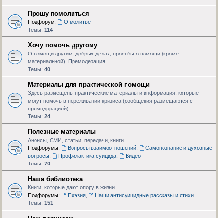
Прошу помолиться
Подфорум:
О молитве
Темы:
114
Хочу помочь другому
О помощи другим, добрых делах, просьбы о помощи (кроме
материальной). Премодерация
Темы:
40
Материалы для практической помощи
Здесь размещены практические материалы и информация, которые
могут помочь в переживании кризиса (сообщения размещаются с
премодерацией)
Темы:
24
Полезные материалы
Анонсы, СМИ, статьи, передачи, книги
Подфорумы:
Вопросы взаимоотношений
,
Самопознание и духовные
вопросы
,
Профилактика суицида
,
Видео
Темы:
70
Наша библиотека
Книги, которые дают опору в жизни
Подфорумы:
Поэзия
,
Наши антисуицидные рассказы и стихи
Темы:
151