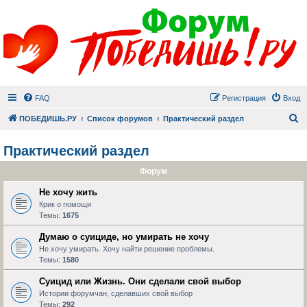
FAQ
Регистрация
Вход
П
ПОБЕДИШЬ.РУ
Список форумов
Практический раздел
Практический раздел
Форум
Не хочу жить
Крик о помощи
Темы:
1675
Думаю о суициде, но умирать не хочу
Не хочу умирать. Хочу найти решение проблемы.
Темы:
1580
Суицид или Жизнь. Они сделали свой выбор
Истории форумчан, сделавших свой выбор
Темы:
292