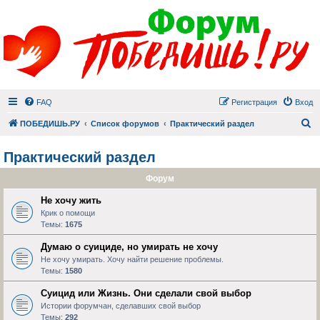
FAQ
Регистрация
Вход
П
ПОБЕДИШЬ.РУ
Список форумов
Практический раздел
Практический раздел
Форум
Не хочу жить
Крик о помощи
Темы:
1675
Думаю о суициде, но умирать не хочу
Не хочу умирать. Хочу найти решение проблемы.
Темы:
1580
Суицид или Жизнь. Они сделали свой выбор
Истории форумчан, сделавших свой выбор
Темы:
292