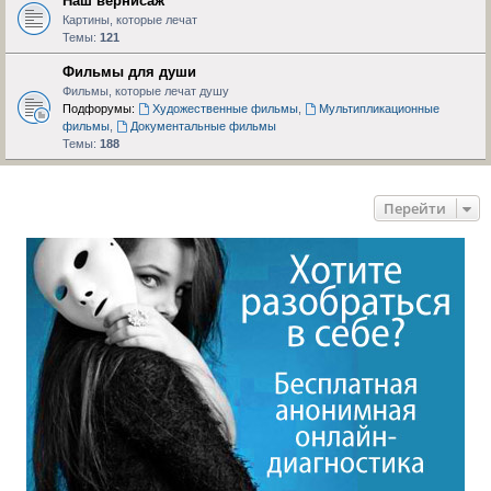
Наш вернисаж
Картины, которые лечат
Темы:
121
Фильмы для души
Фильмы, которые лечат душу
Подфорумы:
Художественные фильмы
,
Мультипликационные
фильмы
,
Документальные фильмы
Темы:
188
Перейти