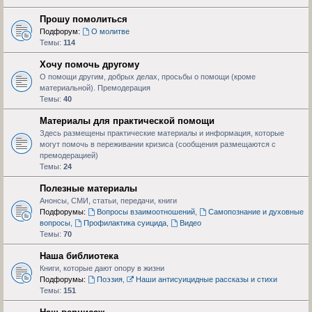
Прошу помолиться
Подфорум:
О молитве
Темы:
114
Хочу помочь другому
О помощи другим, добрых делах, просьбы о помощи (кроме
материальной). Премодерация
Темы:
40
Материалы для практической помощи
Здесь размещены практические материалы и информация, которые
могут помочь в переживании кризиса (сообщения размещаются с
премодерацией)
Темы:
24
Полезные материалы
Анонсы, СМИ, статьи, передачи, книги
Подфорумы:
Вопросы взаимоотношений
,
Самопознание и духовные
вопросы
,
Профилактика суицида
,
Видео
Темы:
70
Наша библиотека
Книги, которые дают опору в жизни
Подфорумы:
Поэзия
,
Наши антисуицидные рассказы и стихи
Темы:
151