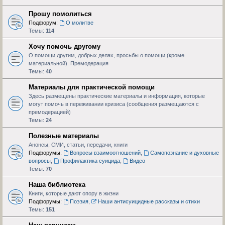
Прошу помолиться
Подфорум:
О молитве
Темы:
114
Хочу помочь другому
О помощи другим, добрых делах, просьбы о помощи (кроме
материальной). Премодерация
Темы:
40
Материалы для практической помощи
Здесь размещены практические материалы и информация, которые
могут помочь в переживании кризиса (сообщения размещаются с
премодерацией)
Темы:
24
Полезные материалы
Анонсы, СМИ, статьи, передачи, книги
Подфорумы:
Вопросы взаимоотношений
,
Самопознание и духовные
вопросы
,
Профилактика суицида
,
Видео
Темы:
70
Наша библиотека
Книги, которые дают опору в жизни
Подфорумы:
Поэзия
,
Наши антисуицидные рассказы и стихи
Темы:
151