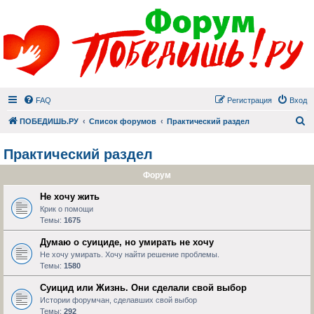
FAQ
Регистрация
Вход
П
ПОБЕДИШЬ.РУ
Список форумов
Практический раздел
Практический раздел
Форум
Не хочу жить
Крик о помощи
Темы:
1675
Думаю о суициде, но умирать не хочу
Не хочу умирать. Хочу найти решение проблемы.
Темы:
1580
Суицид или Жизнь. Они сделали свой выбор
Истории форумчан, сделавших свой выбор
Темы:
292