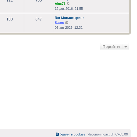
121
703
Перейти
Alex71
к
12 дек 2016, 21:55
последнему
Re: Монастыринг
сообщению
188
647
Перейти
Satou
к
03 авг 2026, 12:32
последнему
сообщению
Перейти
Удалить cookies
Часовой пояс:
UTC+03:00