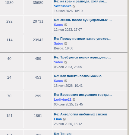
Re: на грани развода. хотя лю…
сообщению
1580
35680
Перейти
Swetushka
к
14 июл 2026, 18:10
последнему
Re: Жизнь после суицидальных …
сообщению
292
20731
Перейти
Satou
к
12 ноя 2023, 17:07
последнему
Re: Прошу помолиться о упокое…
сообщению
114
23942
Перейти
Satou
к
Вчера, 19:08
последнему
Re: Требуются волонтёры для р…
сообщению
40
459
Перейти
Satou
к
05 сен 2023, 23:05
последнему
Re: Как понять волю Божию.
сообщению
24
453
Перейти
Satou
к
13 июн 2026, 10:41
последнему
Re: Бесовские искушения горды…
сообщению
70
299
Перейти
Ludivine21
к
06 фев 2025, 19:45
последнему
сообщению
Re: Антология любимых стихов
151
1861
Перейти
Lima
к
25 янв 2026, 13:12
последнему
сообщению
Re: Тициан