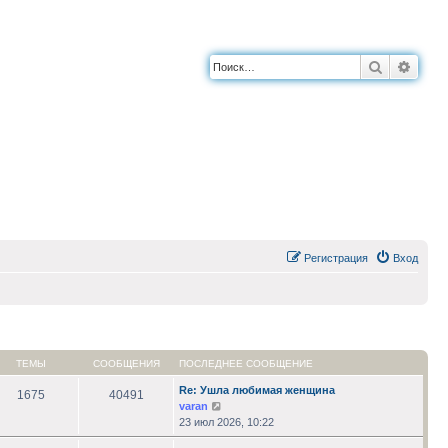
Поиск
Расш
Регистрация
Вход
ТЕМЫ
СООБЩЕНИЯ
ПОСЛЕДНЕЕ СООБЩЕНИЕ
Re: Ушла любимая женщина
1675
40491
Перейти
varan
к
23 июл 2026, 10:22
последнему