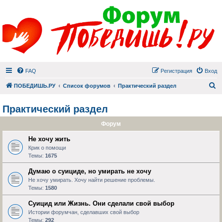
FAQ
Регистрация
Вход
П
ПОБЕДИШЬ.РУ
Список форумов
Практический раздел
Практический раздел
Форум
Не хочу жить
Крик о помощи
Темы:
1675
Думаю о суициде, но умирать не хочу
Не хочу умирать. Хочу найти решение проблемы.
Темы:
1580
Суицид или Жизнь. Они сделали свой выбор
Истории форумчан, сделавших свой выбор
Темы:
292