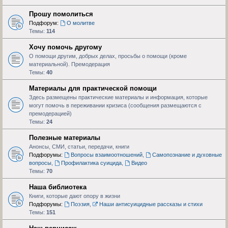
Прошу помолиться
Подфорум:
О молитве
Темы:
114
Хочу помочь другому
О помощи другим, добрых делах, просьбы о помощи (кроме
материальной). Премодерация
Темы:
40
Материалы для практической помощи
Здесь размещены практические материалы и информация, которые
могут помочь в переживании кризиса (сообщения размещаются с
премодерацией)
Темы:
24
Полезные материалы
Анонсы, СМИ, статьи, передачи, книги
Подфорумы:
Вопросы взаимоотношений
,
Самопознание и духовные
вопросы
,
Профилактика суицида
,
Видео
Темы:
70
Наша библиотека
Книги, которые дают опору в жизни
Подфорумы:
Поэзия
,
Наши антисуицидные рассказы и стихи
Темы:
151