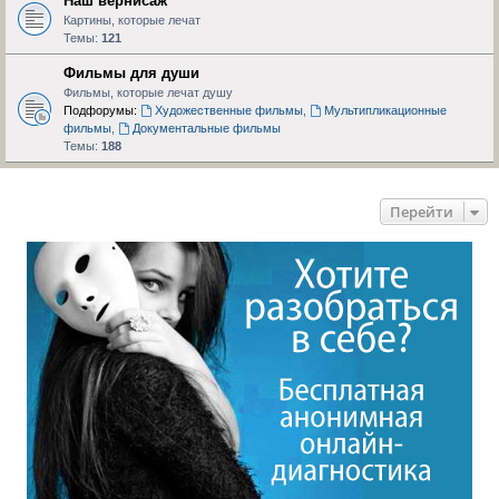
Наш вернисаж
Картины, которые лечат
Темы:
121
Фильмы для души
Фильмы, которые лечат душу
Подфорумы:
Художественные фильмы
,
Мультипликационные
фильмы
,
Документальные фильмы
Темы:
188
Перейти