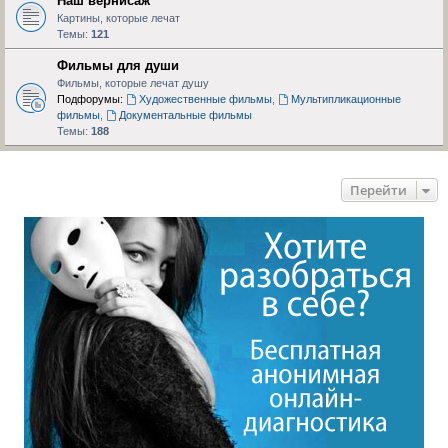
Наш вернисаж
Картины, которые лечат
Темы:
121
Фильмы для души
Фильмы, которые лечат душу
Подфорумы:
Художественные фильмы
,
Мультипликационные
фильмы
,
Документальные фильмы
Темы:
188
Перейти