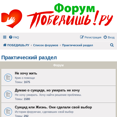
FAQ
Регистрация
Вход
П
ПОБЕДИШЬ.РУ
Список форумов
Практический раздел
Практический раздел
Форум
Не хочу жить
Крик о помощи
Темы:
1675
Думаю о суициде, но умирать не хочу
Не хочу умирать. Хочу найти решение проблемы.
Темы:
1580
Суицид или Жизнь. Они сделали свой выбор
Истории форумчан, сделавших свой выбор
Темы:
292