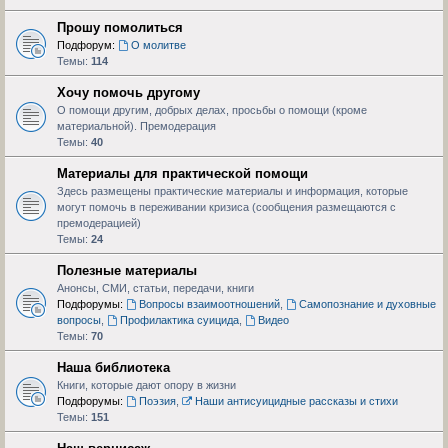
Прошу помолиться
Подфорум:
О молитве
Темы:
114
Хочу помочь другому
О помощи другим, добрых делах, просьбы о помощи (кроме
материальной). Премодерация
Темы:
40
Материалы для практической помощи
Здесь размещены практические материалы и информация, которые
могут помочь в переживании кризиса (сообщения размещаются с
премодерацией)
Темы:
24
Полезные материалы
Анонсы, СМИ, статьи, передачи, книги
Подфорумы:
Вопросы взаимоотношений
,
Самопознание и духовные
вопросы
,
Профилактика суицида
,
Видео
Темы:
70
Наша библиотека
Книги, которые дают опору в жизни
Подфорумы:
Поэзия
,
Наши антисуицидные рассказы и стихи
Темы:
151