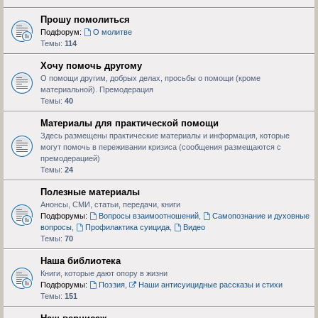
Прошу помолиться
Подфорум:
О молитве
Темы:
114
Хочу помочь другому
О помощи другим, добрых делах, просьбы о помощи (кроме
материальной). Премодерация
Темы:
40
Материалы для практической помощи
Здесь размещены практические материалы и информация, которые
могут помочь в переживании кризиса (сообщения размещаются с
премодерацией)
Темы:
24
Полезные материалы
Анонсы, СМИ, статьи, передачи, книги
Подфорумы:
Вопросы взаимоотношений
,
Самопознание и духовные
вопросы
,
Профилактика суицида
,
Видео
Темы:
70
Наша библиотека
Книги, которые дают опору в жизни
Подфорумы:
Поэзия
,
Наши антисуицидные рассказы и стихи
Темы:
151