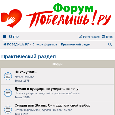
FAQ
Регистрация
Вход
П
ПОБЕДИШЬ.РУ
Список форумов
Практический раздел
Практический раздел
Форум
Не хочу жить
Крик о помощи
Темы:
1675
Думаю о суициде, но умирать не хочу
Не хочу умирать. Хочу найти решение проблемы.
Темы:
1580
Суицид или Жизнь. Они сделали свой выбор
Истории форумчан, сделавших свой выбор
Темы:
292