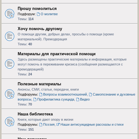
Прошу помолиться
Подфорум:
О молитве
Темы:
114
Хочу помочь другому
О помощи другим, добрых делах, просьбы о помощи (кроме
материальной). Премодерация
Темы:
40
Материалы для практической помощи
Здесь размещены практические материалы и информация, которые
могут помочь в переживании кризиса (сообщения размещаются с
премодерацией)
Темы:
24
Полезные материалы
Анонсы, СМИ, статьи, передачи, книги
Подфорумы:
Вопросы взаимоотношений
,
Самопознание и духовные
вопросы
,
Профилактика суицида
,
Видео
Темы:
70
Наша библиотека
Книги, которые дают опору в жизни
Подфорумы:
Поэзия
,
Наши антисуицидные рассказы и стихи
Темы:
151