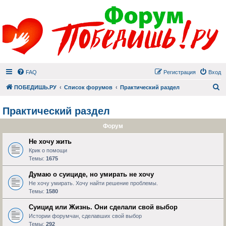
FAQ
Регистрация
Вход
П
ПОБЕДИШЬ.РУ
Список форумов
Практический раздел
Практический раздел
Форум
Не хочу жить
Крик о помощи
Темы:
1675
Думаю о суициде, но умирать не хочу
Не хочу умирать. Хочу найти решение проблемы.
Темы:
1580
Суицид или Жизнь. Они сделали свой выбор
Истории форумчан, сделавших свой выбор
Темы:
292