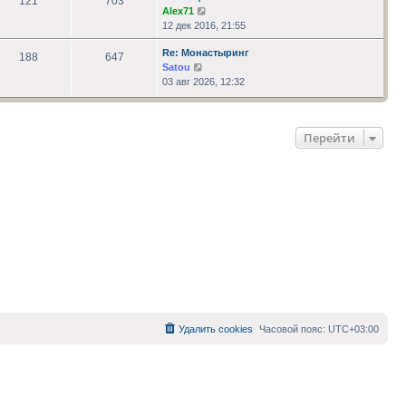
121
703
Перейти
Alex71
к
12 дек 2016, 21:55
последнему
Re: Монастыринг
сообщению
188
647
Перейти
Satou
к
03 авг 2026, 12:32
последнему
сообщению
Перейти
Удалить cookies
Часовой пояс:
UTC+03:00