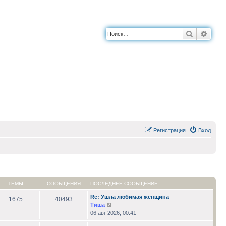
Поиск
Расш
Регистрация
Вход
ТЕМЫ
СООБЩЕНИЯ
ПОСЛЕДНЕЕ СООБЩЕНИЕ
Re: Ушла любимая женщина
1675
40493
Перейти
Тиша
к
06 авг 2026, 00:41
последнему