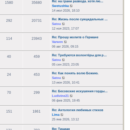
Re: на грани развода. хотя лю…
сообщению
1580
35680
Перейти
Swetushka
к
14 июл 2026, 18:10
последнему
Re: Жизнь после суицидальных …
сообщению
292
20731
Перейти
Satou
к
12 ноя 2023, 17:07
последнему
Re: Прошу молитв о Германе
сообщению
114
23943
Перейти
Varwen
к
06 авг 2026, 09:15
последнему
Re: Требуются волонтёры для р…
сообщению
40
459
Перейти
Satou
к
05 сен 2023, 23:05
последнему
Re: Как понять волю Божию.
сообщению
24
453
Перейти
Satou
к
13 июн 2026, 10:41
последнему
Re: Бесовские искушения горды…
сообщению
70
299
Перейти
Ludivine21
к
06 фев 2025, 19:45
последнему
сообщению
Re: Антология любимых стихов
151
1861
Перейти
Lima
к
25 янв 2026, 13:12
последнему
сообщению
Re: Тициан