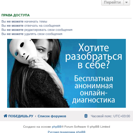
Перейти
ПРАВА ДОСТУПА
Вы
не можете
начинать темы
Вы
не можете
отвечать на сообщения
Вы
не можете
редактировать свои сообщения
Вы
не можете
удалять свои сообщения
ПОБЕДИШЬ.РУ
Список форумов
Часовой пояс:
UTC+03:00
Создано на основе
phpBB
® Forum Software © phpBB Limited
Русская поддержка phpBB