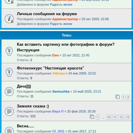
Добавлено в форуме
Радость жизни
Личные сообщения на форуме
Последнее сообщение
Администратор
«
20 окт 2009, 15:08
Добавлено в форуме
Радость жизни
Темы
Как вставить картинку или фотографию в форум?
Инструкция
Последнее сообщение
Ewe
«
10 окт 2022, 21:45
Ответы:
2
Фотоконкурс "Настоящая красота"
Последнее сообщение
Узбечка
«
24 янв 2009, 23:02
Ответы:
9
Дача))))
Последнее сообщение
Swetushka
«
10 май 2020, 23:21
Ответы:
11
1
2
Зимняя сказка :)
Последнее сообщение
Вера П
«
20 фев 2018, 20:26
Ответы:
121
1
10
11
12
13
…
Весна.....
Последнее сообщение
Ol_2011
«
01 июн 2017, 17:21