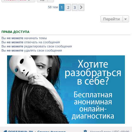
1
2
3
След.
58 тем
Перейти
ПРАВА ДОСТУПА
Вы
не можете
начинать темы
Вы
не можете
отвечать на сообщения
Вы
не можете
редактировать свои сообщения
Вы
не можете
удалять свои сообщения
ПОБЕДИШЬ.РУ
Список форумов
Часовой пояс:
UTC+03:00