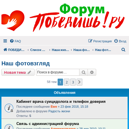
FAQ
Регистрация
Вход
П
ПОБЕДИШЬ.РУ
Список форумов
Наша жизнь (не всё же о суициде!)
Наша фотогалерея
Наш фотовзгляд
Наш фотовзгляд
Поиск
Расширенный пои
Новая тема
1
2
3
След.
58 тем
Объявления
Кабинет врача суицидолога и телефон доверия
Последнее сообщение
Ewe
«
23 фев 2018, 15:18
Добавлено в форуме
Радость жизни
Ответы:
5
Связь с администрацией форума
Последнее сообщение
Администратор
«
28 апр 2010, 10:11