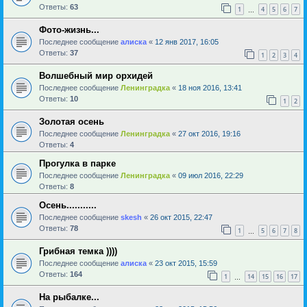
Ответы:
63
1
4
5
6
7
…
Фото-жизнь...
Последнее сообщение
алиска
«
12 янв 2017, 16:05
Ответы:
37
1
2
3
4
Волшебный мир орхидей
Последнее сообщение
Ленинградка
«
18 ноя 2016, 13:41
Ответы:
10
1
2
Золотая осень
Последнее сообщение
Ленинградка
«
27 окт 2016, 19:16
Ответы:
4
Прогулка в парке
Последнее сообщение
Ленинградка
«
09 июл 2016, 22:29
Ответы:
8
Осень...........
Последнее сообщение
skesh
«
26 окт 2015, 22:47
Ответы:
78
1
5
6
7
8
…
Грибная темка ))))
Последнее сообщение
алиска
«
23 окт 2015, 15:59
Ответы:
164
1
14
15
16
17
…
На рыбалке...