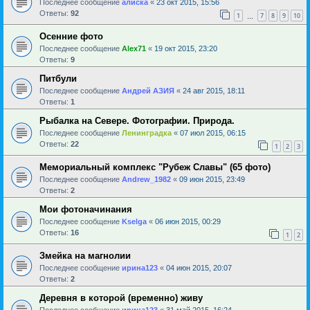
Последнее сообщение
алиска
«
23 окт 2015, 15:56
Ответы:
92
1
7
8
9
10
…
Осенние фото
Последнее сообщение
Alex71
«
19 окт 2015, 23:20
Ответы:
9
Питбули
Последнее сообщение
Андрей АЗИЯ
«
24 авг 2015, 18:11
Ответы:
1
Рыбалка на Севере. Фотографии. Природа.
Последнее сообщение
Ленинградка
«
07 июл 2015, 06:15
Ответы:
22
1
2
3
Мемориальный комплекс "Рубеж Славы" (65 фото)
Последнее сообщение
Andrew_1982
«
09 июн 2015, 23:49
Ответы:
2
Мои фотоначинания
Последнее сообщение
Kselga
«
06 июн 2015, 00:29
Ответы:
16
1
2
Змейка на магнолии
Последнее сообщение
ирина123
«
04 июн 2015, 20:07
Ответы:
2
Деревня в которой (временно) живу
Последнее сообщение
ирина123
«
31 май 2015, 16:24