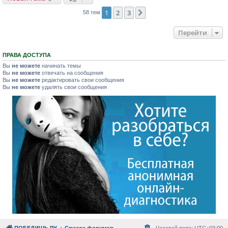
1
2
3
След.
58 тем
Перейти
ПРАВА ДОСТУПА
Вы
не можете
начинать темы
Вы
не можете
отвечать на сообщения
Вы
не можете
редактировать свои сообщения
Вы
не можете
удалять свои сообщения
ПОБЕДИШЬ.РУ
Список форумов
Часовой пояс:
UTC+03:00