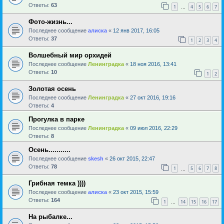
Ответы:
63
1
4
5
6
7
…
Фото-жизнь...
Последнее сообщение
алиска
«
12 янв 2017, 16:05
Ответы:
37
1
2
3
4
Волшебный мир орхидей
Последнее сообщение
Ленинградка
«
18 ноя 2016, 13:41
Ответы:
10
1
2
Золотая осень
Последнее сообщение
Ленинградка
«
27 окт 2016, 19:16
Ответы:
4
Прогулка в парке
Последнее сообщение
Ленинградка
«
09 июл 2016, 22:29
Ответы:
8
Осень...........
Последнее сообщение
skesh
«
26 окт 2015, 22:47
Ответы:
78
1
5
6
7
8
…
Грибная темка ))))
Последнее сообщение
алиска
«
23 окт 2015, 15:59
Ответы:
164
1
14
15
16
17
…
На рыбалке...