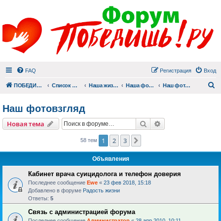
FAQ
Регистрация
Вход
П
ПОБЕДИШЬ.РУ
Список форумов
Наша жизнь (не всё же о суициде!)
Наша фотогалерея
Наш фотовзгляд
Наш фотовзгляд
Поиск
Расширенный пои
Новая тема
1
2
3
След.
58 тем
Объявления
Кабинет врача суицидолога и телефон доверия
Последнее сообщение
Ewe
«
23 фев 2018, 15:18
Добавлено в форуме
Радость жизни
Ответы:
5
Связь с администрацией форума
Последнее сообщение
Администратор
«
28 апр 2010, 10:11