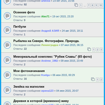
Последнее сообщение
алиска
«
23 окт 2015, 15:56
Ответы:
92
1
7
8
9
10
…
Осенние фото
Последнее сообщение
Alex71
«
19 окт 2015, 23:20
Ответы:
9
Питбули
Последнее сообщение
Андрей АЗИЯ
«
24 авг 2015, 18:11
Ответы:
1
Рыбалка на Севере. Фотографии. Природа.
Последнее сообщение
Ленинградка
«
07 июл 2015, 06:15
Ответы:
22
1
2
3
Мемориальный комплекс "Рубеж Славы" (65 фото)
Последнее сообщение
Andrew_1982
«
09 июн 2015, 23:49
Ответы:
2
Мои фотоначинания
Последнее сообщение
Kselga
«
06 июн 2015, 00:29
Ответы:
16
1
2
Змейка на магнолии
Последнее сообщение
ирина123
«
04 июн 2015, 20:07
Ответы:
2
Деревня в которой (временно) живу
Последнее сообщение
ирина123
«
31 май 2015, 16:24