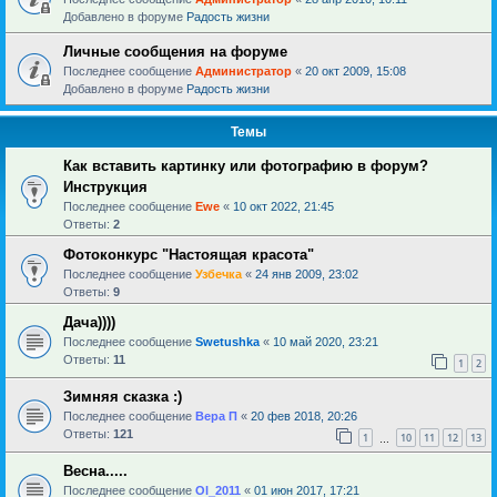
Добавлено в форуме
Радость жизни
Личные сообщения на форуме
Последнее сообщение
Администратор
«
20 окт 2009, 15:08
Добавлено в форуме
Радость жизни
Темы
Как вставить картинку или фотографию в форум?
Инструкция
Последнее сообщение
Ewe
«
10 окт 2022, 21:45
Ответы:
2
Фотоконкурс "Настоящая красота"
Последнее сообщение
Узбечка
«
24 янв 2009, 23:02
Ответы:
9
Дача))))
Последнее сообщение
Swetushka
«
10 май 2020, 23:21
Ответы:
11
1
2
Зимняя сказка :)
Последнее сообщение
Вера П
«
20 фев 2018, 20:26
Ответы:
121
1
10
11
12
13
…
Весна.....
Последнее сообщение
Ol_2011
«
01 июн 2017, 17:21