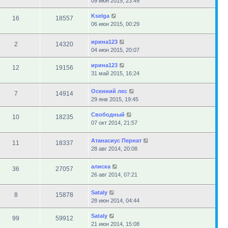
09 июн 2015, 23:49
Kselga
16
18557
06 июн 2015, 00:29
ирина123
2
14320
04 июн 2015, 20:07
ирина123
12
19156
31 май 2015, 16:24
Осенний лес
7
14914
29 янв 2015, 19:45
Свободный
10
18235
07 окт 2014, 21:57
Атанасиус Пернат
11
18337
28 авг 2014, 20:08
алиска
36
27057
26 авг 2014, 07:21
Sataly
8
15878
28 июн 2014, 04:44
Sataly
99
59912
21 июн 2014, 15:08