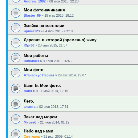
Andrew_1982
»
08 июн 2015, 22:28
Мои фотоначинания
Blaster_89
»
15 мар 2015, 18:12
Змейка на магнолии
ирина123
»
04 июн 2015, 03:19
Деревня в которой (временно) живу
Юр-36
»
28 май 2015, 21:57
Мои работы
Diklonius
»
09 янв 2015, 16:46
Мои фото
Атанасиус Пернат
»
29 авг 2014, 19:07
Ваня Б. Мои фото.
Ваня Б
»
11 май 2014, 12:15
Лето.
алиска
»
02 июн 2013, 17:31
Закат над морем
Миртеб
»
21 июн 2014, 01:19
Небо над нами
Светлана
»
31 июл 2009, 01:14