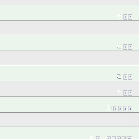
1
2
1
2
1
2
1
2
1
2
3
4
1
6
7
8
9
10