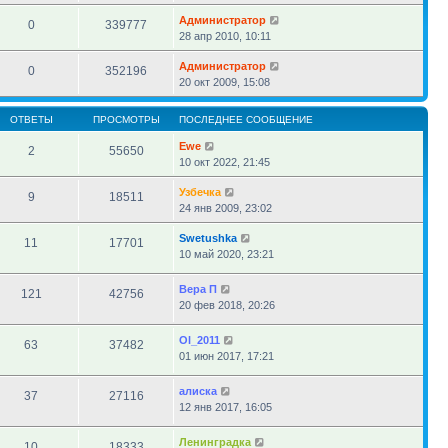
Администратор
0
339777
28 апр 2010, 10:11
Администратор
0
352196
20 окт 2009, 15:08
ОТВЕТЫ
ПРОСМОТРЫ
ПОСЛЕДНЕЕ СООБЩЕНИЕ
Ewe
2
55650
10 окт 2022, 21:45
Узбечка
9
18511
24 янв 2009, 23:02
Swetushka
11
17701
10 май 2020, 23:21
Вера П
121
42756
20 фев 2018, 20:26
Ol_2011
63
37482
01 июн 2017, 17:21
алиска
37
27116
12 янв 2017, 16:05
Ленинградка
10
18333