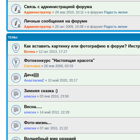
Связь с администрацией форума
Администратор
»
28 апр 2010, 10:11
» в форуме
Радость жизни
Личные сообщения на форуме
Администратор
»
20 окт 2009, 15:08
» в форуме
Радость жизни
ТЕМЫ
Как вставить картинку или фотографию в форум? Инст
Волна
»
12 окт 2013, 17:27
Фотоконкурс "Настоящая красота"
Светлана
»
20 янв 2009, 03:33
Дача))))
АнастасияZ
»
10 май 2020, 20:17
Зимняя сказка :)
алиска
»
03 янв 2010, 23:50
Весна.....
алиска
»
14 май 2012, 22:29
Фото-жизнь...
алиска
»
07 авг 2011, 21:22
Волшебный мир орхидей