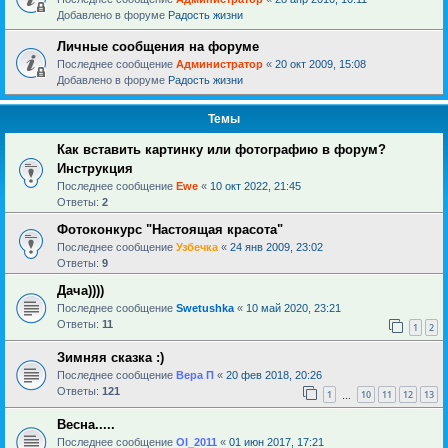
Добавлено в форуме
Радость жизни
Личные сообщения на форуме
Последнее сообщение
Администратор
«
20 окт 2009, 15:08
Добавлено в форуме
Радость жизни
Темы
Как вставить картинку или фотографию в форум?
Инструкция
Последнее сообщение
Ewe
«
10 окт 2022, 21:45
Ответы:
2
Фотоконкурс "Настоящая красота"
Последнее сообщение
Узбечка
«
24 янв 2009, 23:02
Ответы:
9
Дача))))
Последнее сообщение
Swetushka
«
10 май 2020, 23:21
Ответы:
11
1
2
Зимняя сказка :)
Последнее сообщение
Вера П
«
20 фев 2018, 20:26
Ответы:
121
1
10
11
12
13
…
Весна.....
Последнее сообщение
Ol_2011
«
01 июн 2017, 17:21