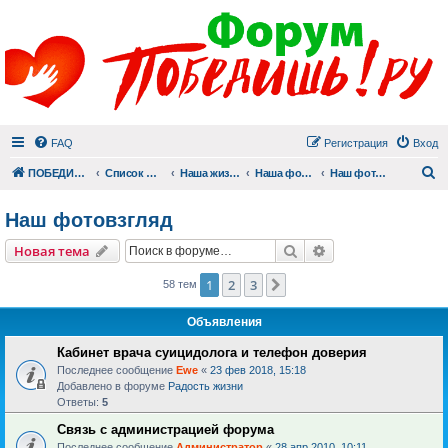
FAQ
Регистрация
Вход
П
ПОБЕДИШЬ.РУ
Список форумов
Наша жизнь (не всё же о суициде!)
Наша фотогалерея
Наш фотовзгляд
Наш фотовзгляд
Поиск
Расширенный пои
Новая тема
1
2
3
След.
58 тем
Объявления
Кабинет врача суицидолога и телефон доверия
Последнее сообщение
Ewe
«
23 фев 2018, 15:18
Добавлено в форуме
Радость жизни
Ответы:
5
Связь с администрацией форума
Последнее сообщение
Администратор
«
28 апр 2010, 10:11