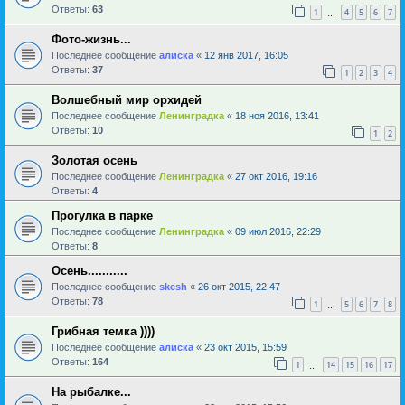
Ответы:
63
1
4
5
6
7
…
Фото-жизнь...
Последнее сообщение
алиска
«
12 янв 2017, 16:05
Ответы:
37
1
2
3
4
Волшебный мир орхидей
Последнее сообщение
Ленинградка
«
18 ноя 2016, 13:41
Ответы:
10
1
2
Золотая осень
Последнее сообщение
Ленинградка
«
27 окт 2016, 19:16
Ответы:
4
Прогулка в парке
Последнее сообщение
Ленинградка
«
09 июл 2016, 22:29
Ответы:
8
Осень...........
Последнее сообщение
skesh
«
26 окт 2015, 22:47
Ответы:
78
1
5
6
7
8
…
Грибная темка ))))
Последнее сообщение
алиска
«
23 окт 2015, 15:59
Ответы:
164
1
14
15
16
17
…
На рыбалке...