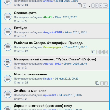
Последнее сообщение
алиска
«
23 окт 2015, 15:56
Ответы:
92
1
7
8
9
10
…
Осенние фото
Последнее сообщение
Alex71
«
19 окт 2015, 23:20
Ответы:
9
Питбули
Последнее сообщение
Андрей АЗИЯ
«
24 авг 2015, 18:11
Ответы:
1
Рыбалка на Севере. Фотографии. Природа.
Последнее сообщение
Ленинградка
«
07 июл 2015, 06:15
Ответы:
22
1
2
3
Мемориальный комплекс "Рубеж Славы" (65 фото)
Последнее сообщение
Andrew_1982
«
09 июн 2015, 23:49
Ответы:
2
Мои фотоначинания
Последнее сообщение
Kselga
«
06 июн 2015, 00:29
Ответы:
16
1
2
Змейка на магнолии
Последнее сообщение
ирина123
«
04 июн 2015, 20:07
Ответы:
2
Деревня в которой (временно) живу
Последнее сообщение
ирина123
«
31 май 2015, 16:24