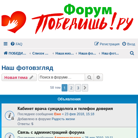
FAQ
Регистрация
Вход
П
ПОБЕДИШЬ.РУ
Список форумов
Наша жизнь (не всё же о суициде!)
Наша фотогалерея
Наш фотовзгляд
Наш фотовзгляд
Поиск
Расширенный пои
Новая тема
1
2
3
След.
58 тем
Объявления
Кабинет врача суицидолога и телефон доверия
Последнее сообщение
Ewe
«
23 фев 2018, 15:18
Добавлено в форуме
Радость жизни
Ответы:
5
Связь с администрацией форума
Последнее сообщение
Администратор
«
28 апр 2010, 10:11