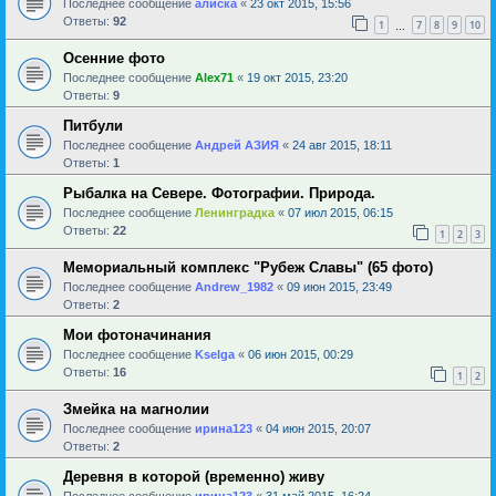
Последнее сообщение
алиска
«
23 окт 2015, 15:56
Ответы:
92
1
7
8
9
10
…
Осенние фото
Последнее сообщение
Alex71
«
19 окт 2015, 23:20
Ответы:
9
Питбули
Последнее сообщение
Андрей АЗИЯ
«
24 авг 2015, 18:11
Ответы:
1
Рыбалка на Севере. Фотографии. Природа.
Последнее сообщение
Ленинградка
«
07 июл 2015, 06:15
Ответы:
22
1
2
3
Мемориальный комплекс "Рубеж Славы" (65 фото)
Последнее сообщение
Andrew_1982
«
09 июн 2015, 23:49
Ответы:
2
Мои фотоначинания
Последнее сообщение
Kselga
«
06 июн 2015, 00:29
Ответы:
16
1
2
Змейка на магнолии
Последнее сообщение
ирина123
«
04 июн 2015, 20:07
Ответы:
2
Деревня в которой (временно) живу
Последнее сообщение
ирина123
«
31 май 2015, 16:24