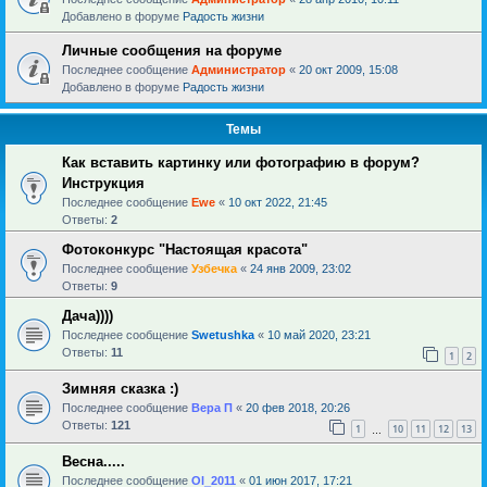
Добавлено в форуме
Радость жизни
Личные сообщения на форуме
Последнее сообщение
Администратор
«
20 окт 2009, 15:08
Добавлено в форуме
Радость жизни
Темы
Как вставить картинку или фотографию в форум?
Инструкция
Последнее сообщение
Ewe
«
10 окт 2022, 21:45
Ответы:
2
Фотоконкурс "Настоящая красота"
Последнее сообщение
Узбечка
«
24 янв 2009, 23:02
Ответы:
9
Дача))))
Последнее сообщение
Swetushka
«
10 май 2020, 23:21
Ответы:
11
1
2
Зимняя сказка :)
Последнее сообщение
Вера П
«
20 фев 2018, 20:26
Ответы:
121
1
10
11
12
13
…
Весна.....
Последнее сообщение
Ol_2011
«
01 июн 2017, 17:21