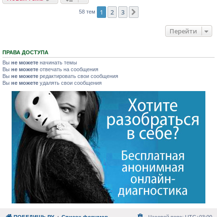
1
2
3
След.
58 тем
Перейти
ПРАВА ДОСТУПА
Вы
не можете
начинать темы
Вы
не можете
отвечать на сообщения
Вы
не можете
редактировать свои сообщения
Вы
не можете
удалять свои сообщения
ПОБЕДИШЬ.РУ
Список форумов
Часовой пояс:
UTC+03:00