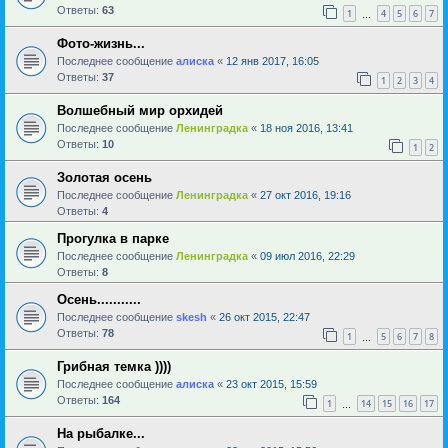
Ответы:
63
1
4
5
6
7
…
Фото-жизнь...
Последнее сообщение
алиска
«
12 янв 2017, 16:05
Ответы:
37
1
2
3
4
Волшебный мир орхидей
Последнее сообщение
Ленинградка
«
18 ноя 2016, 13:41
Ответы:
10
1
2
Золотая осень
Последнее сообщение
Ленинградка
«
27 окт 2016, 19:16
Ответы:
4
Прогулка в парке
Последнее сообщение
Ленинградка
«
09 июл 2016, 22:29
Ответы:
8
Осень...........
Последнее сообщение
skesh
«
26 окт 2015, 22:47
Ответы:
78
1
5
6
7
8
…
Грибная темка ))))
Последнее сообщение
алиска
«
23 окт 2015, 15:59
Ответы:
164
1
14
15
16
17
…
На рыбалке...