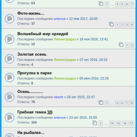
Ответы:
63
1
4
5
6
7
…
Фото-жизнь...
Последнее сообщение
алиска
«
12 янв 2017, 16:05
Ответы:
37
1
2
3
4
Волшебный мир орхидей
Последнее сообщение
Ленинградка
«
18 ноя 2016, 13:41
Ответы:
10
1
2
Золотая осень
Последнее сообщение
Ленинградка
«
27 окт 2016, 19:16
Ответы:
4
Прогулка в парке
Последнее сообщение
Ленинградка
«
09 июл 2016, 22:29
Ответы:
8
Осень...........
Последнее сообщение
skesh
«
26 окт 2015, 22:47
Ответы:
78
1
5
6
7
8
…
Грибная темка ))))
Последнее сообщение
алиска
«
23 окт 2015, 15:59
Ответы:
164
1
14
15
16
17
…
На рыбалке...