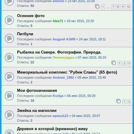
Последнее сообщение
алиска
«
23 окт 2015, 15:56
Ответы:
92
1
7
8
9
10
…
Осенние фото
Последнее сообщение
Alex71
«
19 окт 2015, 23:20
Ответы:
9
Питбули
Последнее сообщение
Андрей АЗИЯ
«
24 авг 2015, 18:11
Ответы:
1
Рыбалка на Севере. Фотографии. Природа.
Последнее сообщение
Ленинградка
«
07 июл 2015, 06:15
Ответы:
22
1
2
3
Мемориальный комплекс "Рубеж Славы" (65 фото)
Последнее сообщение
Andrew_1982
«
09 июн 2015, 23:49
Ответы:
2
Мои фотоначинания
Последнее сообщение
Kselga
«
06 июн 2015, 00:29
Ответы:
16
1
2
Змейка на магнолии
Последнее сообщение
ирина123
«
04 июн 2015, 20:07
Ответы:
2
Деревня в которой (временно) живу
Последнее сообщение
ирина123
«
31 май 2015, 16:24