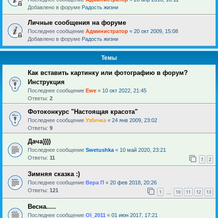
Добавлено в форуме
Радость жизни
Личные сообщения на форуме
Последнее сообщение
Администратор
«
20 окт 2009, 15:08
Добавлено в форуме
Радость жизни
Темы
Как вставить картинку или фотографию в форум?
Инструкция
Последнее сообщение
Ewe
«
10 окт 2022, 21:45
Ответы:
2
Фотоконкурс "Настоящая красота"
Последнее сообщение
Узбечка
«
24 янв 2009, 23:02
Ответы:
9
Дача))))
Последнее сообщение
Swetushka
«
10 май 2020, 23:21
Ответы:
11
1
2
Зимняя сказка :)
Последнее сообщение
Вера П
«
20 фев 2018, 20:26
Ответы:
121
1
10
11
12
13
…
Весна.....
Последнее сообщение
Ol_2011
«
01 июн 2017, 17:21