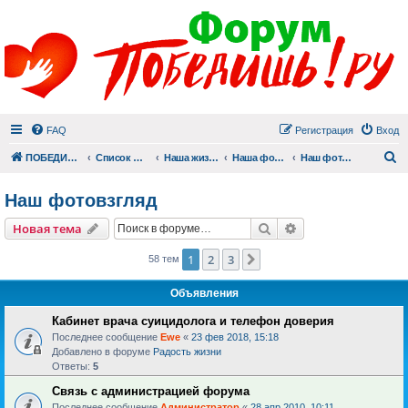
FAQ
Регистрация
Вход
П
ПОБЕДИШЬ.РУ
Список форумов
Наша жизнь (не всё же о суициде!)
Наша фотогалерея
Наш фотовзгляд
Наш фотовзгляд
Поиск
Расширенный пои
Новая тема
1
2
3
След.
58 тем
Объявления
Кабинет врача суицидолога и телефон доверия
Последнее сообщение
Ewe
«
23 фев 2018, 15:18
Добавлено в форуме
Радость жизни
Ответы:
5
Связь с администрацией форума
Последнее сообщение
Администратор
«
28 апр 2010, 10:11