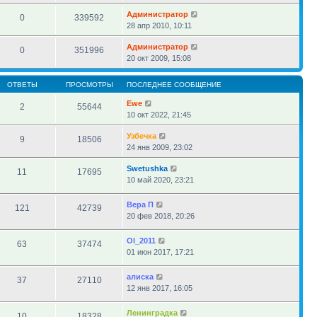
Администратор
0
339592
28 апр 2010, 10:11
Администратор
0
351996
20 окт 2009, 15:08
ОТВЕТЫ
ПРОСМОТРЫ
ПОСЛЕДНЕЕ СООБЩЕНИЕ
Ewe
2
55644
10 окт 2022, 21:45
Узбечка
9
18506
24 янв 2009, 23:02
Swetushka
11
17695
10 май 2020, 23:21
Вера П
121
42739
20 фев 2018, 20:26
Ol_2011
63
37474
01 июн 2017, 17:21
алиска
37
27110
12 янв 2017, 16:05
Ленинградка
10
18328