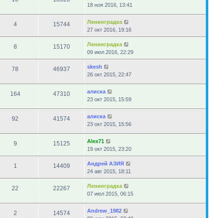
18 ноя 2016, 13:41
Ленинградка
4
15744
27 окт 2016, 19:16
Ленинградка
8
15170
09 июл 2016, 22:29
skesh
78
46937
26 окт 2015, 22:47
алиска
164
47310
23 окт 2015, 15:59
алиска
92
41574
23 окт 2015, 15:56
Alex71
9
15125
19 окт 2015, 23:20
Андрей АЗИЯ
1
14409
24 авг 2015, 18:11
Ленинградка
22
22267
07 июл 2015, 06:15
Andrew_1982
2
14574