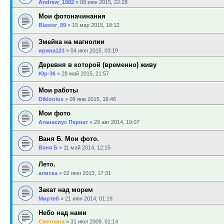
Andrew_1982
»
08 июн 2015, 22:28
Мои фотоначинания
Blaster_89
»
15 мар 2015, 18:12
Змейка на магнолии
ирина123
»
04 июн 2015, 03:19
Деревня в которой (временно) живу
Юр-36
»
28 май 2015, 21:57
Мои работы
Diklonius
»
09 янв 2015, 16:46
Мои фото
Атанасиус Пернат
»
29 авг 2014, 19:07
Ваня Б. Мои фото.
Ваня Б
»
11 май 2014, 12:15
Лето.
алиска
»
02 июн 2013, 17:31
Закат над морем
Миртеб
»
21 июн 2014, 01:19
Небо над нами
Светлана
»
31 июл 2009, 01:14