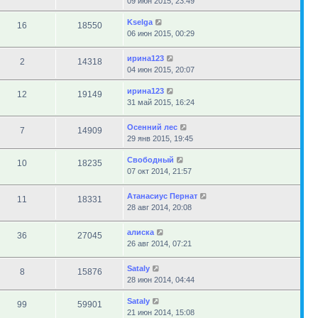
09 июн 2015, 23:49
Kselga
16
18550
06 июн 2015, 00:29
ирина123
2
14318
04 июн 2015, 20:07
ирина123
12
19149
31 май 2015, 16:24
Осенний лес
7
14909
29 янв 2015, 19:45
Свободный
10
18235
07 окт 2014, 21:57
Атанасиус Пернат
11
18331
28 авг 2014, 20:08
алиска
36
27045
26 авг 2014, 07:21
Sataly
8
15876
28 июн 2014, 04:44
Sataly
99
59901
21 июн 2014, 15:08