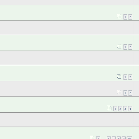
1
2
1
2
1
2
1
2
1
2
3
4
1
6
7
8
9
10