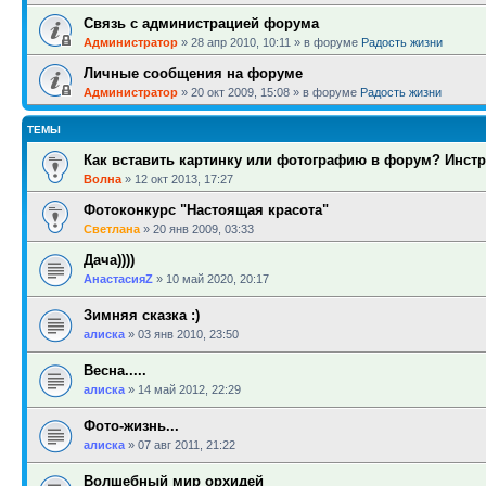
Связь с администрацией форума
Администратор
»
28 апр 2010, 10:11
» в форуме
Радость жизни
Личные сообщения на форуме
Администратор
»
20 окт 2009, 15:08
» в форуме
Радость жизни
ТЕМЫ
Как вставить картинку или фотографию в форум? Инст
Волна
»
12 окт 2013, 17:27
Фотоконкурс "Настоящая красота"
Светлана
»
20 янв 2009, 03:33
Дача))))
АнастасияZ
»
10 май 2020, 20:17
Зимняя сказка :)
алиска
»
03 янв 2010, 23:50
Весна.....
алиска
»
14 май 2012, 22:29
Фото-жизнь...
алиска
»
07 авг 2011, 21:22
Волшебный мир орхидей