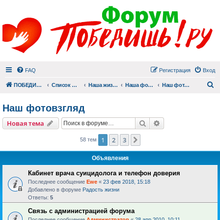
FAQ
Регистрация
Вход
П
ПОБЕДИШЬ.РУ
Список форумов
Наша жизнь (не всё же о суициде!)
Наша фотогалерея
Наш фотовзгляд
Наш фотовзгляд
Поиск
Расширенный пои
Новая тема
1
2
3
След.
58 тем
Объявления
Кабинет врача суицидолога и телефон доверия
Последнее сообщение
Ewe
«
23 фев 2018, 15:18
Добавлено в форуме
Радость жизни
Ответы:
5
Связь с администрацией форума
Последнее сообщение
Администратор
«
28 апр 2010, 10:11