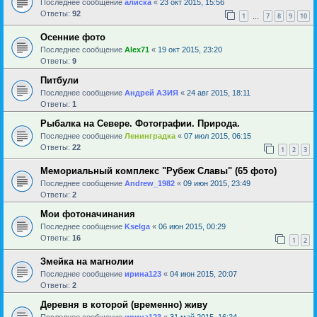
Последнее сообщение
алиска
«
23 окт 2015, 15:56
Ответы:
92
1
7
8
9
10
…
Осенние фото
Последнее сообщение
Alex71
«
19 окт 2015, 23:20
Ответы:
9
Питбули
Последнее сообщение
Андрей АЗИЯ
«
24 авг 2015, 18:11
Ответы:
1
Рыбалка на Севере. Фотографии. Природа.
Последнее сообщение
Ленинградка
«
07 июл 2015, 06:15
Ответы:
22
1
2
3
Мемориальный комплекс "Рубеж Славы" (65 фото)
Последнее сообщение
Andrew_1982
«
09 июн 2015, 23:49
Ответы:
2
Мои фотоначинания
Последнее сообщение
Kselga
«
06 июн 2015, 00:29
Ответы:
16
1
2
Змейка на магнолии
Последнее сообщение
ирина123
«
04 июн 2015, 20:07
Ответы:
2
Деревня в которой (временно) живу
Последнее сообщение
ирина123
«
31 май 2015, 16:24