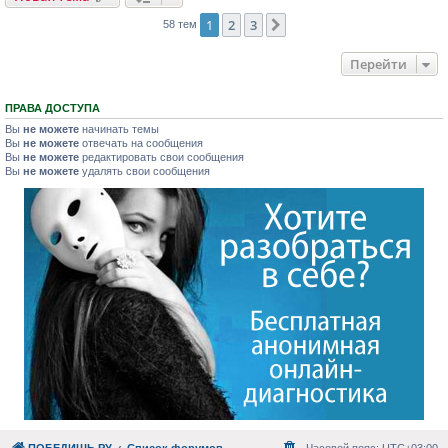
1
2
3
След.
58 тем
Перейти
ПРАВА ДОСТУПА
Вы
не можете
начинать темы
Вы
не можете
отвечать на сообщения
Вы
не можете
редактировать свои сообщения
Вы
не можете
удалять свои сообщения
ПОБЕДИШЬ.РУ
Список форумов
Часовой пояс:
UTC+03:00