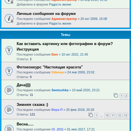
Добавлено в форуме
Радость жизни
Личные сообщения на форуме
Последнее сообщение
Администратор
«
20 окт 2009, 15:08
Добавлено в форуме
Радость жизни
Темы
Как вставить картинку или фотографию в форум?
Инструкция
Последнее сообщение
Ewe
«
10 окт 2022, 21:45
Ответы:
2
Фотоконкурс "Настоящая красота"
Последнее сообщение
Узбечка
«
24 янв 2009, 23:02
Ответы:
9
Дача))))
Последнее сообщение
Swetushka
«
10 май 2020, 23:21
Ответы:
11
1
2
Зимняя сказка :)
Последнее сообщение
Вера П
«
20 фев 2018, 20:26
Ответы:
121
1
10
11
12
13
…
Весна.....
Последнее сообщение
Ol_2011
«
01 июн 2017, 17:21