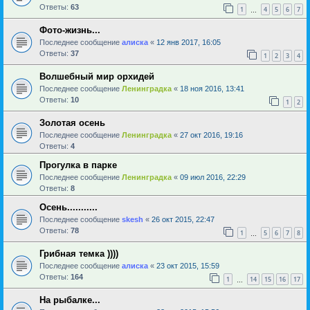
Ответы:
63
1
4
5
6
7
…
Фото-жизнь...
Последнее сообщение
алиска
«
12 янв 2017, 16:05
Ответы:
37
1
2
3
4
Волшебный мир орхидей
Последнее сообщение
Ленинградка
«
18 ноя 2016, 13:41
Ответы:
10
1
2
Золотая осень
Последнее сообщение
Ленинградка
«
27 окт 2016, 19:16
Ответы:
4
Прогулка в парке
Последнее сообщение
Ленинградка
«
09 июл 2016, 22:29
Ответы:
8
Осень...........
Последнее сообщение
skesh
«
26 окт 2015, 22:47
Ответы:
78
1
5
6
7
8
…
Грибная темка ))))
Последнее сообщение
алиска
«
23 окт 2015, 15:59
Ответы:
164
1
14
15
16
17
…
На рыбалке...