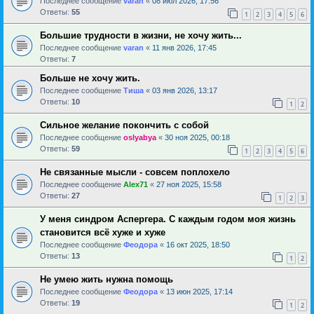
Последнее сообщение
varan
«
08 июл 2026, 17:56
Ответы:
55
1
2
3
4
5
6
Большие трудности в жизни, не хочу жить...
Последнее сообщение
varan
«
11 янв 2026, 17:45
Ответы:
7
Больше не хочу жить.
Последнее сообщение
Тиша
«
03 янв 2026, 13:17
Ответы:
10
1
2
Сильное желание покончить с собой
Последнее сообщение
oslyabya
«
30 ноя 2025, 00:18
Ответы:
59
1
2
3
4
5
6
Не связанные мысли - совсем поплохело
Последнее сообщение
Alex71
«
27 ноя 2025, 15:58
Ответы:
27
1
2
3
У меня синдром Аспергера. С каждым годом моя жизнь
становится всё хуже и хуже
Последнее сообщение
Феодора
«
16 окт 2025, 18:50
Ответы:
13
1
2
Не умею жить нужна помощь
Последнее сообщение
Феодора
«
13 июн 2025, 17:14
Ответы:
19
1
2