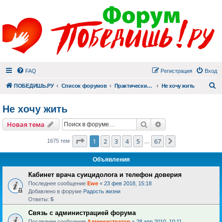
FAQ
Регистрация
Вход
П
ПОБЕДИШЬ.РУ
Список форумов
Практический раздел
Не хочу жить
Не хочу жить
Поиск
Расширенный пои
Новая тема
Страница
1
из
67
1
2
3
4
5
67
След.
1675 тем
…
Объявления
Кабинет врача суицидолога и телефон доверия
Последнее сообщение
Ewe
«
23 фев 2018, 15:18
Добавлено в форуме
Радость жизни
Ответы:
5
Связь с администрацией форума
Последнее сообщение
Администратор
«
28 апр 2010, 10:11