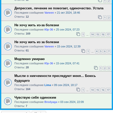
1
2
Депрессия, лечение не помогает, одиночество. Устала
Последнее сообщение
Varwen
«
21 окт 2024, 18:46
Ответы:
12
1
2
Не хочу жить из-за болезни
Последнее сообщение
Юр-36
«
25 сен 2024, 07:23
Ответы:
169
1
14
15
16
17
…
Не хочу жить из за болезни
Последнее сообщение
Varwen
«
15 сен 2024, 12:39
Ответы:
61
1
4
5
6
7
…
Медленно умираю
Последнее сообщение
Юр-36
«
15 сен 2024, 07:41
Ответы:
28
1
2
3
Мысли о никчемности преследуют меня... Боюсь
будущего
Последнее сообщение
Lima
«
09 сен 2024, 18:17
Ответы:
164
1
14
15
16
17
…
Чувствую себя одиноким
Последнее сообщение
Brodyaga
«
03 сен 2024, 22:09
Ответы:
7