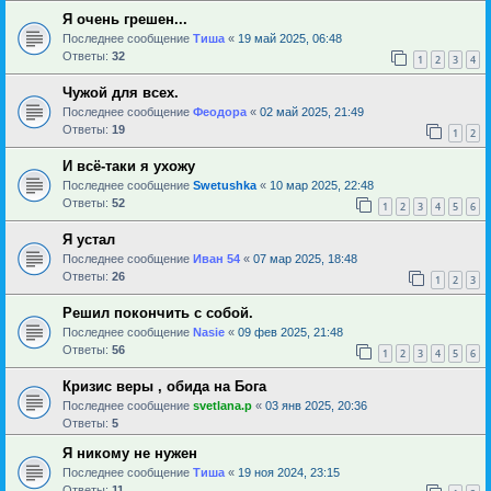
Я очень грешен...
Последнее сообщение
Тиша
«
19 май 2025, 06:48
Ответы:
32
1
2
3
4
Чужой для всех.
Последнее сообщение
Феодора
«
02 май 2025, 21:49
Ответы:
19
1
2
И всё-таки я ухожу
Последнее сообщение
Swetushka
«
10 мар 2025, 22:48
Ответы:
52
1
2
3
4
5
6
Я устал
Последнее сообщение
Иван 54
«
07 мар 2025, 18:48
Ответы:
26
1
2
3
Решил покончить с собой.
Последнее сообщение
Nasie
«
09 фев 2025, 21:48
Ответы:
56
1
2
3
4
5
6
Кризис веры , обида на Бога
Последнее сообщение
svetlana.p
«
03 янв 2025, 20:36
Ответы:
5
Я никому не нужен
Последнее сообщение
Тиша
«
19 ноя 2024, 23:15
Ответы:
11