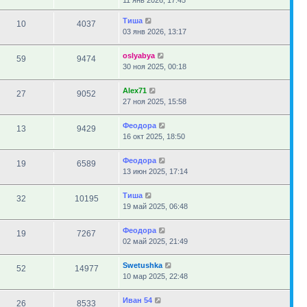
11 янв 2026, 17:45
Тиша
10
4037
03 янв 2026, 13:17
oslyabya
59
9474
30 ноя 2025, 00:18
Alex71
27
9052
27 ноя 2025, 15:58
Феодора
13
9429
16 окт 2025, 18:50
Феодора
19
6589
13 июн 2025, 17:14
Тиша
32
10195
19 май 2025, 06:48
Феодора
19
7267
02 май 2025, 21:49
Swetushka
52
14977
10 мар 2025, 22:48
Иван 54
26
8533