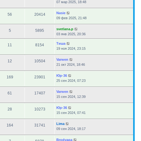
07 мар 2025, 18:48
Nasie
56
20414
09 фев 2025, 21:48
svetlana.p
5
5895
03 янв 2025, 20:36
Тиша
11
8154
19 ноя 2024, 23:15
Varwen
12
10504
21 окт 2024, 18:46
Юр-36
169
23901
25 сен 2024, 07:23
Varwen
61
17407
15 сен 2024, 12:39
Юр-36
28
10273
15 сен 2024, 07:41
Lima
164
31741
09 сен 2024, 18:17
Brodyaga