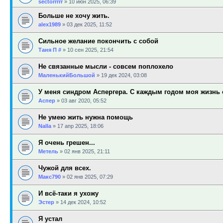
sectorrrrr
»
10 июн 2025, 06:39
Больше не хочу жить.
alex1989
»
03 дек 2025, 11:52
Сильное желание покончить с собой
Таня П #
»
10 сен 2025, 21:54
Не связанные мысли - совсем поплохело
МаленькийБольшой
»
19 дек 2024, 03:08
У меня синдром Аспергера. С каждым годом моя жизнь с
Аспер
»
03 авг 2020, 05:52
Не умею жить нужна помощь
Nalla
»
17 апр 2025, 18:06
Я очень грешен...
Метель
»
02 янв 2025, 21:11
Чужой для всех.
Макс790
»
02 янв 2025, 07:29
И всё-таки я ухожу
Эстер
»
14 дек 2024, 10:52
Я устал