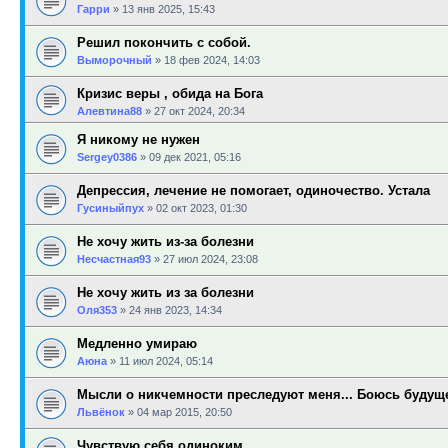
Гарри
»
13 янв 2025, 15:43
Решил покончить с собой.
Выморочный
»
18 фев 2024, 14:03
Кризис веры , обида на Бога
Алевтина88
»
27 окт 2024, 20:34
Я никому не нужен
Sergey0386
»
09 дек 2021, 05:16
Депрессия, лечение не помогает, одиночество. Устала
Гусиныйпух
»
02 окт 2023, 01:30
Не хочу жить из-за болезни
Несчастная93
»
27 июл 2024, 23:08
Не хочу жить из за болезни
Оля353
»
24 янв 2023, 14:34
Медленно умираю
Аюна
»
11 июл 2024, 05:14
Мысли о никчемности преследуют меня... Боюсь будущ
Львёнок
»
04 мар 2015, 20:50
Чувствую себя одиноким