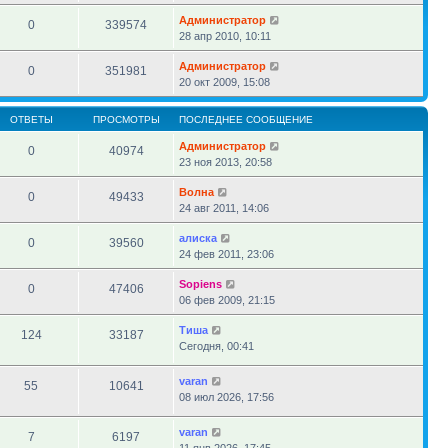
Администратор
0
339574
28 апр 2010, 10:11
Администратор
0
351981
20 окт 2009, 15:08
ОТВЕТЫ
ПРОСМОТРЫ
ПОСЛЕДНЕЕ СООБЩЕНИЕ
Администратор
0
40974
23 ноя 2013, 20:58
Волна
0
49433
24 авг 2011, 14:06
алиска
0
39560
24 фев 2011, 23:06
Sopiens
0
47406
06 фев 2009, 21:15
Тиша
124
33187
Сегодня, 00:41
varan
55
10641
08 июл 2026, 17:56
varan
7
6197