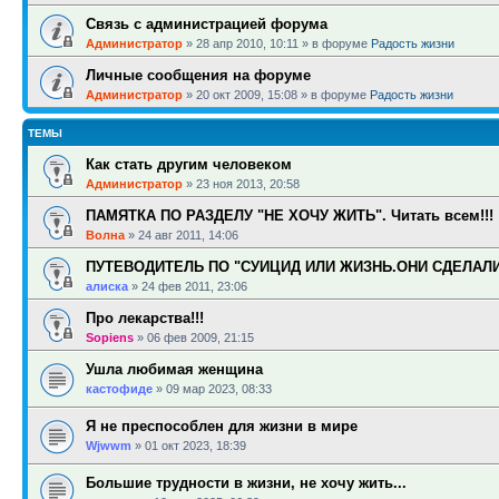
Связь с администрацией форума
Администратор
»
28 апр 2010, 10:11
» в форуме
Радость жизни
Личные сообщения на форуме
Администратор
»
20 окт 2009, 15:08
» в форуме
Радость жизни
ТЕМЫ
Как стать другим человеком
Администратор
»
23 ноя 2013, 20:58
ПАМЯТКА ПО РАЗДЕЛУ "НЕ ХОЧУ ЖИТЬ". Читать всем!!!
Волна
»
24 авг 2011, 14:06
ПУТЕВОДИТЕЛЬ ПО "СУИЦИД ИЛИ ЖИЗНЬ.ОНИ СДЕЛАЛ
алиска
»
24 фев 2011, 23:06
Про лекарства!!!
Sopiens
»
06 фев 2009, 21:15
Ушла любимая женщина
кастофиде
»
09 мар 2023, 08:33
Я не преспособлен для жизни в мире
Wjwwm
»
01 окт 2023, 18:39
Большие трудности в жизни, не хочу жить...