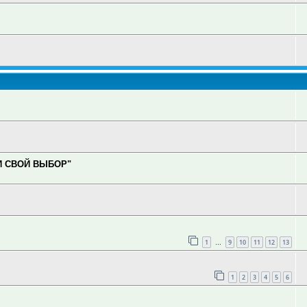
И СВОЙ ВЫБОР"
1
9
10
11
12
13
…
1
2
3
4
5
6