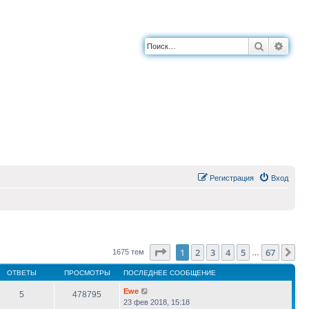
Поиск
Расш
Регистрация
Вход
Страница
1
из
67
1
2
3
4
5
67
Сл
1675 тем
…
ОТВЕТЫ
ПРОСМОТРЫ
ПОСЛЕДНЕЕ СООБЩЕНИЕ
Ewe
5
478795
23 фев 2018, 15:18