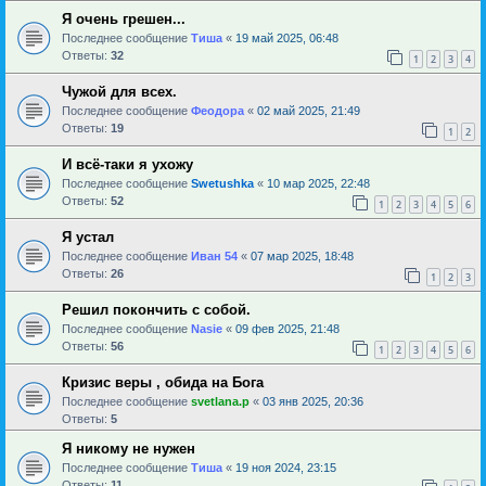
Я очень грешен...
Последнее сообщение
Тиша
«
19 май 2025, 06:48
Ответы:
32
1
2
3
4
Чужой для всех.
Последнее сообщение
Феодора
«
02 май 2025, 21:49
Ответы:
19
1
2
И всё-таки я ухожу
Последнее сообщение
Swetushka
«
10 мар 2025, 22:48
Ответы:
52
1
2
3
4
5
6
Я устал
Последнее сообщение
Иван 54
«
07 мар 2025, 18:48
Ответы:
26
1
2
3
Решил покончить с собой.
Последнее сообщение
Nasie
«
09 фев 2025, 21:48
Ответы:
56
1
2
3
4
5
6
Кризис веры , обида на Бога
Последнее сообщение
svetlana.p
«
03 янв 2025, 20:36
Ответы:
5
Я никому не нужен
Последнее сообщение
Тиша
«
19 ноя 2024, 23:15
Ответы:
11