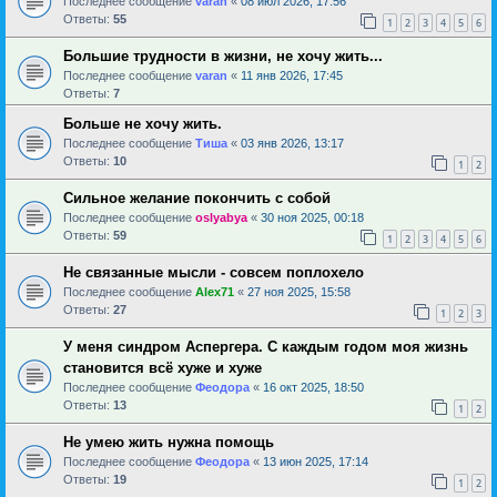
Последнее сообщение
varan
«
08 июл 2026, 17:56
Ответы:
55
1
2
3
4
5
6
Большие трудности в жизни, не хочу жить...
Последнее сообщение
varan
«
11 янв 2026, 17:45
Ответы:
7
Больше не хочу жить.
Последнее сообщение
Тиша
«
03 янв 2026, 13:17
Ответы:
10
1
2
Сильное желание покончить с собой
Последнее сообщение
oslyabya
«
30 ноя 2025, 00:18
Ответы:
59
1
2
3
4
5
6
Не связанные мысли - совсем поплохело
Последнее сообщение
Alex71
«
27 ноя 2025, 15:58
Ответы:
27
1
2
3
У меня синдром Аспергера. С каждым годом моя жизнь
становится всё хуже и хуже
Последнее сообщение
Феодора
«
16 окт 2025, 18:50
Ответы:
13
1
2
Не умею жить нужна помощь
Последнее сообщение
Феодора
«
13 июн 2025, 17:14
Ответы:
19
1
2