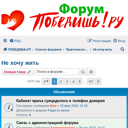
FAQ
Регистрация
Вход
П
ПОБЕДИШЬ.РУ
Список форумов
Практический раздел
Не хочу жить
Не хочу жить
Поиск
Расширенный пои
Новая тема
Страница
1
из
67
1
2
3
4
5
67
След.
1675 тем
…
Объявления
Кабинет врача суицидолога и телефон доверия
Последнее сообщение
Ewe
«
23 фев 2018, 15:18
Добавлено в форуме
Радость жизни
Ответы:
5
Связь с администрацией форума
Последнее сообщение
Администратор
«
28 апр 2010, 10:11