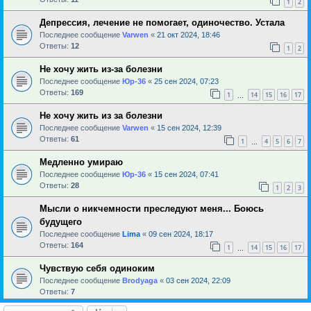
1
2
Депрессия, лечение не помогает, одиночество. Устала
Последнее сообщение
Varwen
«
21 окт 2024, 18:46
Ответы:
12
1
2
Не хочу жить из-за болезни
Последнее сообщение
Юр-36
«
25 сен 2024, 07:23
Ответы:
169
1
14
15
16
17
…
Не хочу жить из за болезни
Последнее сообщение
Varwen
«
15 сен 2024, 12:39
Ответы:
61
1
4
5
6
7
…
Медленно умираю
Последнее сообщение
Юр-36
«
15 сен 2024, 07:41
Ответы:
28
1
2
3
Мысли о никчемности преследуют меня... Боюсь
будущего
Последнее сообщение
Lima
«
09 сен 2024, 18:17
Ответы:
164
1
14
15
16
17
…
Чувствую себя одиноким
Последнее сообщение
Brodyaga
«
03 сен 2024, 22:09
Ответы:
7