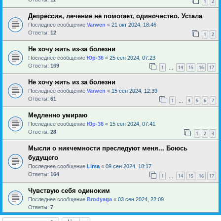
1
2
Депрессия, лечение не помогает, одиночество. Устала
Последнее сообщение
Varwen
«
21 окт 2024, 18:46
Ответы:
12
1
2
Не хочу жить из-за болезни
Последнее сообщение
Юр-36
«
25 сен 2024, 07:23
Ответы:
169
1
14
15
16
17
…
Не хочу жить из за болезни
Последнее сообщение
Varwen
«
15 сен 2024, 12:39
Ответы:
61
1
4
5
6
7
…
Медленно умираю
Последнее сообщение
Юр-36
«
15 сен 2024, 07:41
Ответы:
28
1
2
3
Мысли о никчемности преследуют меня... Боюсь
будущего
Последнее сообщение
Lima
«
09 сен 2024, 18:17
Ответы:
164
1
14
15
16
17
…
Чувствую себя одиноким
Последнее сообщение
Brodyaga
«
03 сен 2024, 22:09
Ответы:
7