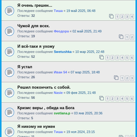
Я очень грешен...
Последнее сообщение
Тиша
«
19 май 2025, 06:48
Ответы:
32
1
2
3
4
Чужой для всех.
Последнее сообщение
Феодора
«
02 май 2025, 21:49
Ответы:
19
1
2
И всё-таки я ухожу
Последнее сообщение
Swetushka
«
10 мар 2025, 22:48
Ответы:
52
1
2
3
4
5
6
Я устал
Последнее сообщение
Иван 54
«
07 мар 2025, 18:48
Ответы:
26
1
2
3
Решил покончить с собой.
Последнее сообщение
Nasie
«
09 фев 2025, 21:48
Ответы:
56
1
2
3
4
5
6
Кризис веры , обида на Бога
Последнее сообщение
svetlana.p
«
03 янв 2025, 20:36
Ответы:
5
Я никому не нужен
Последнее сообщение
Тиша
«
19 ноя 2024, 23:15
Ответы:
11