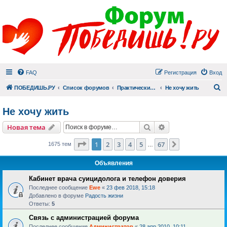
FAQ
Регистрация
Вход
П
ПОБЕДИШЬ.РУ
Список форумов
Практический раздел
Не хочу жить
Не хочу жить
Поиск
Расширенный пои
Новая тема
Страница
1
из
67
1
2
3
4
5
67
След.
1675 тем
…
Объявления
Кабинет врача суицидолога и телефон доверия
Последнее сообщение
Ewe
«
23 фев 2018, 15:18
Добавлено в форуме
Радость жизни
Ответы:
5
Связь с администрацией форума
Последнее сообщение
Администратор
«
28 апр 2010, 10:11