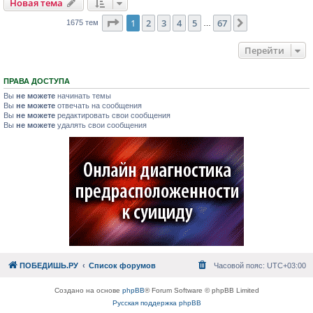
Новая тема
Страница
1
из
67
1
2
3
4
5
67
След.
1675 тем
…
Перейти
ПРАВА ДОСТУПА
Вы
не можете
начинать темы
Вы
не можете
отвечать на сообщения
Вы
не можете
редактировать свои сообщения
Вы
не можете
удалять свои сообщения
ПОБЕДИШЬ.РУ
Список форумов
Часовой пояс:
UTC+03:00
Создано на основе
phpBB
® Forum Software © phpBB Limited
Русская поддержка phpBB