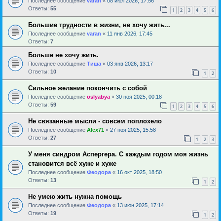
Последнее сообщение
varan
«
08 июл 2026, 17:56
Ответы:
55
1
2
3
4
5
6
Большие трудности в жизни, не хочу жить...
Последнее сообщение
varan
«
11 янв 2026, 17:45
Ответы:
7
Больше не хочу жить.
Последнее сообщение
Тиша
«
03 янв 2026, 13:17
Ответы:
10
1
2
Сильное желание покончить с собой
Последнее сообщение
oslyabya
«
30 ноя 2025, 00:18
Ответы:
59
1
2
3
4
5
6
Не связанные мысли - совсем поплохело
Последнее сообщение
Alex71
«
27 ноя 2025, 15:58
Ответы:
27
1
2
3
У меня синдром Аспергера. С каждым годом моя жизнь
становится всё хуже и хуже
Последнее сообщение
Феодора
«
16 окт 2025, 18:50
Ответы:
13
1
2
Не умею жить нужна помощь
Последнее сообщение
Феодора
«
13 июн 2025, 17:14
Ответы:
19
1
2