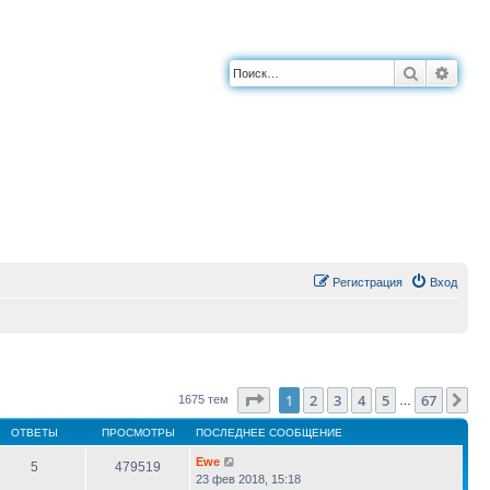
Поиск
Расш
Регистрация
Вход
Страница
1
из
67
1
2
3
4
5
67
Сл
1675 тем
…
ОТВЕТЫ
ПРОСМОТРЫ
ПОСЛЕДНЕЕ СООБЩЕНИЕ
Ewe
5
479519
23 фев 2018, 15:18