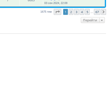
7
6005
03 сен 2024, 22:09
Страница
1
из
67
1
2
3
4
5
67
Сл
1675 тем
…
Перейти