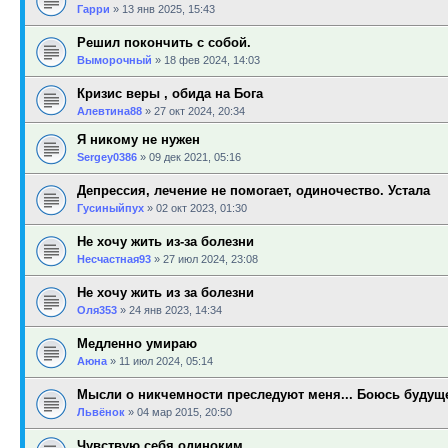
Гарри
»
13 янв 2025, 15:43
Решил покончить с собой.
Выморочный
»
18 фев 2024, 14:03
Кризис веры , обида на Бога
Алевтина88
»
27 окт 2024, 20:34
Я никому не нужен
Sergey0386
»
09 дек 2021, 05:16
Депрессия, лечение не помогает, одиночество. Устала
Гусиныйпух
»
02 окт 2023, 01:30
Не хочу жить из-за болезни
Несчастная93
»
27 июл 2024, 23:08
Не хочу жить из за болезни
Оля353
»
24 янв 2023, 14:34
Медленно умираю
Аюна
»
11 июл 2024, 05:14
Мысли о никчемности преследуют меня... Боюсь будущ
Львёнок
»
04 мар 2015, 20:50
Чувствую себя одиноким