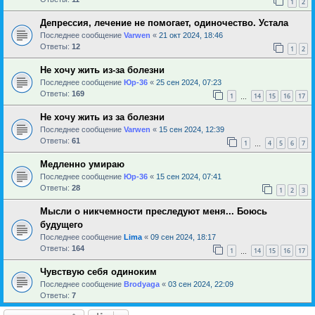
1
2
Депрессия, лечение не помогает, одиночество. Устала
Последнее сообщение
Varwen
«
21 окт 2024, 18:46
Ответы:
12
1
2
Не хочу жить из-за болезни
Последнее сообщение
Юр-36
«
25 сен 2024, 07:23
Ответы:
169
1
14
15
16
17
…
Не хочу жить из за болезни
Последнее сообщение
Varwen
«
15 сен 2024, 12:39
Ответы:
61
1
4
5
6
7
…
Медленно умираю
Последнее сообщение
Юр-36
«
15 сен 2024, 07:41
Ответы:
28
1
2
3
Мысли о никчемности преследуют меня... Боюсь
будущего
Последнее сообщение
Lima
«
09 сен 2024, 18:17
Ответы:
164
1
14
15
16
17
…
Чувствую себя одиноким
Последнее сообщение
Brodyaga
«
03 сен 2024, 22:09
Ответы:
7