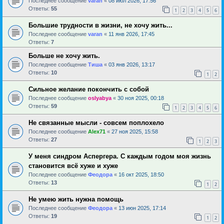
Последнее сообщение
varan
«
08 июл 2026, 17:56
Ответы:
55
1
2
3
4
5
6
Большие трудности в жизни, не хочу жить...
Последнее сообщение
varan
«
11 янв 2026, 17:45
Ответы:
7
Больше не хочу жить.
Последнее сообщение
Тиша
«
03 янв 2026, 13:17
Ответы:
10
1
2
Сильное желание покончить с собой
Последнее сообщение
oslyabya
«
30 ноя 2025, 00:18
Ответы:
59
1
2
3
4
5
6
Не связанные мысли - совсем поплохело
Последнее сообщение
Alex71
«
27 ноя 2025, 15:58
Ответы:
27
1
2
3
У меня синдром Аспергера. С каждым годом моя жизнь
становится всё хуже и хуже
Последнее сообщение
Феодора
«
16 окт 2025, 18:50
Ответы:
13
1
2
Не умею жить нужна помощь
Последнее сообщение
Феодора
«
13 июн 2025, 17:14
Ответы:
19
1
2