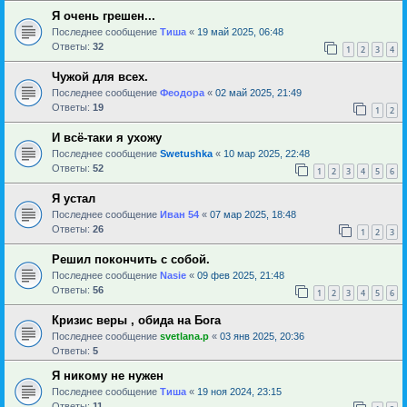
Я очень грешен...
Последнее сообщение
Тиша
«
19 май 2025, 06:48
Ответы:
32
1
2
3
4
Чужой для всех.
Последнее сообщение
Феодора
«
02 май 2025, 21:49
Ответы:
19
1
2
И всё-таки я ухожу
Последнее сообщение
Swetushka
«
10 мар 2025, 22:48
Ответы:
52
1
2
3
4
5
6
Я устал
Последнее сообщение
Иван 54
«
07 мар 2025, 18:48
Ответы:
26
1
2
3
Решил покончить с собой.
Последнее сообщение
Nasie
«
09 фев 2025, 21:48
Ответы:
56
1
2
3
4
5
6
Кризис веры , обида на Бога
Последнее сообщение
svetlana.p
«
03 янв 2025, 20:36
Ответы:
5
Я никому не нужен
Последнее сообщение
Тиша
«
19 ноя 2024, 23:15
Ответы:
11