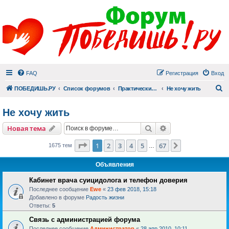
FAQ
Регистрация
Вход
П
ПОБЕДИШЬ.РУ
Список форумов
Практический раздел
Не хочу жить
Не хочу жить
Поиск
Расширенный пои
Новая тема
Страница
1
из
67
1
2
3
4
5
67
След.
1675 тем
…
Объявления
Кабинет врача суицидолога и телефон доверия
Последнее сообщение
Ewe
«
23 фев 2018, 15:18
Добавлено в форуме
Радость жизни
Ответы:
5
Связь с администрацией форума
Последнее сообщение
Администратор
«
28 апр 2010, 10:11