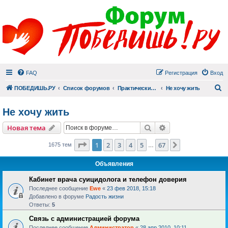
FAQ
Регистрация
Вход
П
ПОБЕДИШЬ.РУ
Список форумов
Практический раздел
Не хочу жить
Не хочу жить
Поиск
Расширенный пои
Новая тема
Страница
1
из
67
1
2
3
4
5
67
След.
1675 тем
…
Объявления
Кабинет врача суицидолога и телефон доверия
Последнее сообщение
Ewe
«
23 фев 2018, 15:18
Добавлено в форуме
Радость жизни
Ответы:
5
Связь с администрацией форума
Последнее сообщение
Администратор
«
28 апр 2010, 10:11