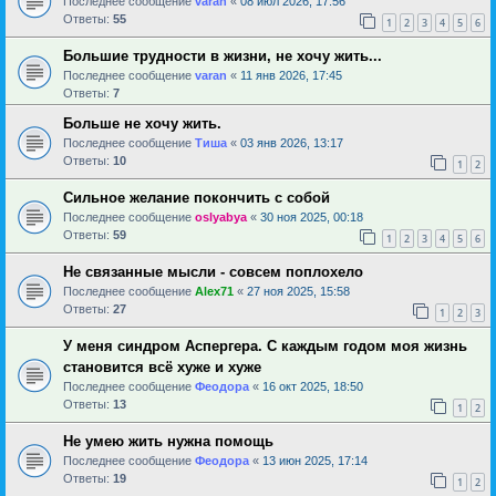
Последнее сообщение
varan
«
08 июл 2026, 17:56
Ответы:
55
1
2
3
4
5
6
Большие трудности в жизни, не хочу жить...
Последнее сообщение
varan
«
11 янв 2026, 17:45
Ответы:
7
Больше не хочу жить.
Последнее сообщение
Тиша
«
03 янв 2026, 13:17
Ответы:
10
1
2
Сильное желание покончить с собой
Последнее сообщение
oslyabya
«
30 ноя 2025, 00:18
Ответы:
59
1
2
3
4
5
6
Не связанные мысли - совсем поплохело
Последнее сообщение
Alex71
«
27 ноя 2025, 15:58
Ответы:
27
1
2
3
У меня синдром Аспергера. С каждым годом моя жизнь
становится всё хуже и хуже
Последнее сообщение
Феодора
«
16 окт 2025, 18:50
Ответы:
13
1
2
Не умею жить нужна помощь
Последнее сообщение
Феодора
«
13 июн 2025, 17:14
Ответы:
19
1
2