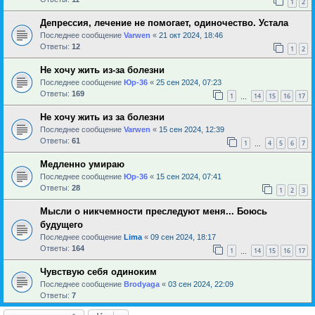
1
2
Депрессия, лечение не помогает, одиночество. Устала
Последнее сообщение
Varwen
«
21 окт 2024, 18:46
Ответы:
12
1
2
Не хочу жить из-за болезни
Последнее сообщение
Юр-36
«
25 сен 2024, 07:23
Ответы:
169
1
14
15
16
17
…
Не хочу жить из за болезни
Последнее сообщение
Varwen
«
15 сен 2024, 12:39
Ответы:
61
1
4
5
6
7
…
Медленно умираю
Последнее сообщение
Юр-36
«
15 сен 2024, 07:41
Ответы:
28
1
2
3
Мысли о никчемности преследуют меня... Боюсь
будущего
Последнее сообщение
Lima
«
09 сен 2024, 18:17
Ответы:
164
1
14
15
16
17
…
Чувствую себя одиноким
Последнее сообщение
Brodyaga
«
03 сен 2024, 22:09
Ответы:
7