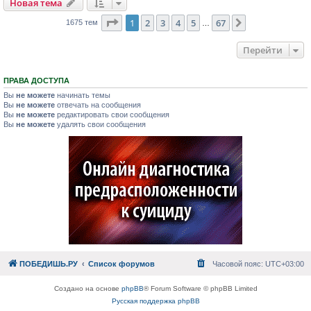
Новая тема
Страница
1
из
67
1
2
3
4
5
67
След.
1675 тем
…
Перейти
ПРАВА ДОСТУПА
Вы
не можете
начинать темы
Вы
не можете
отвечать на сообщения
Вы
не можете
редактировать свои сообщения
Вы
не можете
удалять свои сообщения
ПОБЕДИШЬ.РУ
Список форумов
Часовой пояс:
UTC+03:00
Создано на основе
phpBB
® Forum Software © phpBB Limited
Русская поддержка phpBB