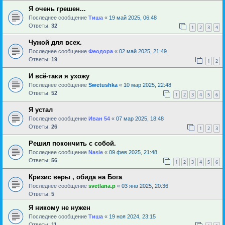
Я очень грешен...
Последнее сообщение
Тиша
«
19 май 2025, 06:48
Ответы:
32
1
2
3
4
Чужой для всех.
Последнее сообщение
Феодора
«
02 май 2025, 21:49
Ответы:
19
1
2
И всё-таки я ухожу
Последнее сообщение
Swetushka
«
10 мар 2025, 22:48
Ответы:
52
1
2
3
4
5
6
Я устал
Последнее сообщение
Иван 54
«
07 мар 2025, 18:48
Ответы:
26
1
2
3
Решил покончить с собой.
Последнее сообщение
Nasie
«
09 фев 2025, 21:48
Ответы:
56
1
2
3
4
5
6
Кризис веры , обида на Бога
Последнее сообщение
svetlana.p
«
03 янв 2025, 20:36
Ответы:
5
Я никому не нужен
Последнее сообщение
Тиша
«
19 ноя 2024, 23:15
Ответы:
11