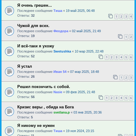
Я очень грешен...
Последнее сообщение
Тиша
«
19 май 2025, 06:48
Ответы:
32
1
2
3
4
Чужой для всех.
Последнее сообщение
Феодора
«
02 май 2025, 21:49
Ответы:
19
1
2
И всё-таки я ухожу
Последнее сообщение
Swetushka
«
10 мар 2025, 22:48
Ответы:
52
1
2
3
4
5
6
Я устал
Последнее сообщение
Иван 54
«
07 мар 2025, 18:48
Ответы:
26
1
2
3
Решил покончить с собой.
Последнее сообщение
Nasie
«
09 фев 2025, 21:48
Ответы:
56
1
2
3
4
5
6
Кризис веры , обида на Бога
Последнее сообщение
svetlana.p
«
03 янв 2025, 20:36
Ответы:
5
Я никому не нужен
Последнее сообщение
Тиша
«
19 ноя 2024, 23:15
Ответы:
11