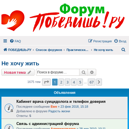
FAQ
Регистрация
Вход
П
ПОБЕДИШЬ.РУ
Список форумов
Практический раздел
Не хочу жить
Не хочу жить
Поиск
Расширенный пои
Новая тема
Страница
1
из
67
1
2
3
4
5
67
След.
1675 тем
…
Объявления
Кабинет врача суицидолога и телефон доверия
Последнее сообщение
Ewe
«
23 фев 2018, 15:18
Добавлено в форуме
Радость жизни
Ответы:
5
Связь с администрацией форума
Последнее сообщение
Администратор
«
28 апр 2010, 10:11