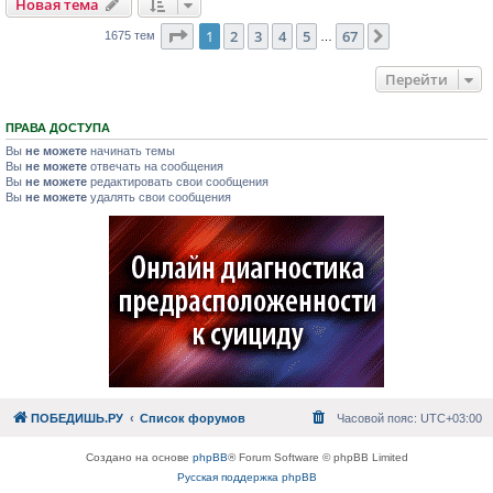
Новая тема
Страница
1
из
67
1
2
3
4
5
67
След.
1675 тем
…
Перейти
ПРАВА ДОСТУПА
Вы
не можете
начинать темы
Вы
не можете
отвечать на сообщения
Вы
не можете
редактировать свои сообщения
Вы
не можете
удалять свои сообщения
ПОБЕДИШЬ.РУ
Список форумов
Часовой пояс:
UTC+03:00
Создано на основе
phpBB
® Forum Software © phpBB Limited
Русская поддержка phpBB