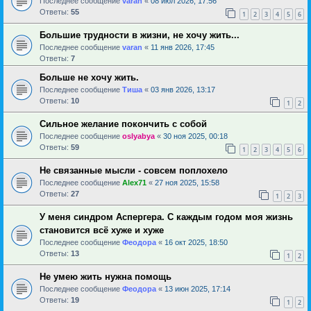
Последнее сообщение
varan
«
08 июл 2026, 17:56
Ответы:
55
1
2
3
4
5
6
Большие трудности в жизни, не хочу жить...
Последнее сообщение
varan
«
11 янв 2026, 17:45
Ответы:
7
Больше не хочу жить.
Последнее сообщение
Тиша
«
03 янв 2026, 13:17
Ответы:
10
1
2
Сильное желание покончить с собой
Последнее сообщение
oslyabya
«
30 ноя 2025, 00:18
Ответы:
59
1
2
3
4
5
6
Не связанные мысли - совсем поплохело
Последнее сообщение
Alex71
«
27 ноя 2025, 15:58
Ответы:
27
1
2
3
У меня синдром Аспергера. С каждым годом моя жизнь
становится всё хуже и хуже
Последнее сообщение
Феодора
«
16 окт 2025, 18:50
Ответы:
13
1
2
Не умею жить нужна помощь
Последнее сообщение
Феодора
«
13 июн 2025, 17:14
Ответы:
19
1
2