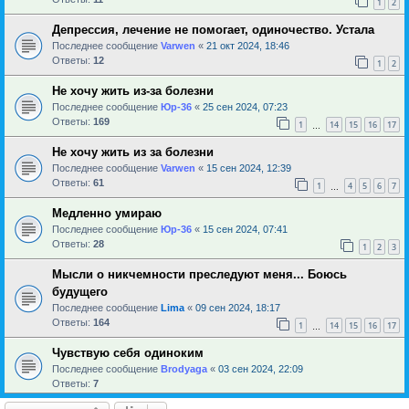
1
2
Депрессия, лечение не помогает, одиночество. Устала
Последнее сообщение
Varwen
«
21 окт 2024, 18:46
Ответы:
12
1
2
Не хочу жить из-за болезни
Последнее сообщение
Юр-36
«
25 сен 2024, 07:23
Ответы:
169
1
14
15
16
17
…
Не хочу жить из за болезни
Последнее сообщение
Varwen
«
15 сен 2024, 12:39
Ответы:
61
1
4
5
6
7
…
Медленно умираю
Последнее сообщение
Юр-36
«
15 сен 2024, 07:41
Ответы:
28
1
2
3
Мысли о никчемности преследуют меня... Боюсь
будущего
Последнее сообщение
Lima
«
09 сен 2024, 18:17
Ответы:
164
1
14
15
16
17
…
Чувствую себя одиноким
Последнее сообщение
Brodyaga
«
03 сен 2024, 22:09
Ответы:
7