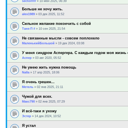
sectorrrrr
»
10 июн 2025, 06:39
Больше не хочу жить.
alex1989
»
03 дек 2025, 11:52
Сильное желание покончить с собой
Таня П #
»
10 сен 2025, 21:54
Не связанные мысли - совсем поплохело
МаленькийБольшой
»
19 дек 2024, 03:08
У меня синдром Аспергера. С каждым годом моя жизнь с
Аспер
»
03 авг 2020, 05:52
Не умею жить нужна помощь
Nalla
»
17 апр 2025, 18:06
Я очень грешен...
Метель
»
02 янв 2025, 21:11
Чужой для всех.
Макс790
»
02 янв 2025, 07:29
И всё-таки я ухожу
Эстер
»
14 дек 2024, 10:52
Я устал