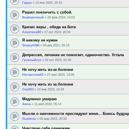
Гарри
»
13 янв 2025, 15:43
Решил покончить с собой.
Выморочный
»
18 фев 2024, 14:03
Кризис веры , обида на Бога
Алевтина88
»
27 окт 2024, 20:34
Я никому не нужен
Sergey0386
»
09 дек 2021, 05:16
Депрессия, лечение не помогает, одиночество. Устала
Гусиныйпух
»
02 окт 2023, 01:30
Не хочу жить из-за болезни
Несчастная93
»
27 июл 2024, 23:08
Не хочу жить из за болезни
Оля353
»
24 янв 2023, 14:34
Медленно умираю
Аюна
»
11 июл 2024, 05:14
Мысли о никчемности преследуют меня... Боюсь будущ
Львёнок
»
04 мар 2015, 20:50
Чувствую себя одиноким