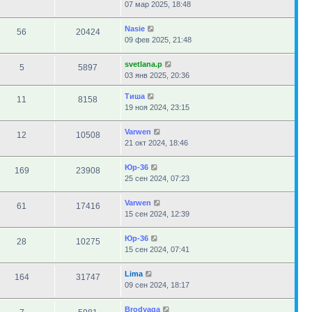
07 мар 2025, 18:48
Nasie
56
20424
09 фев 2025, 21:48
svetlana.p
5
5897
03 янв 2025, 20:36
Тиша
11
8158
19 ноя 2024, 23:15
Varwen
12
10508
21 окт 2024, 18:46
Юр-36
169
23908
25 сен 2024, 07:23
Varwen
61
17416
15 сен 2024, 12:39
Юр-36
28
10275
15 сен 2024, 07:41
Lima
164
31747
09 сен 2024, 18:17
Brodyaga