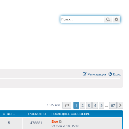
Поиск
Расш
Регистрация
Вход
Страница
1
из
67
1
2
3
4
5
67
Сл
1675 тем
…
ОТВЕТЫ
ПРОСМОТРЫ
ПОСЛЕДНЕЕ СООБЩЕНИЕ
Ewe
5
478881
23 фев 2018, 15:18