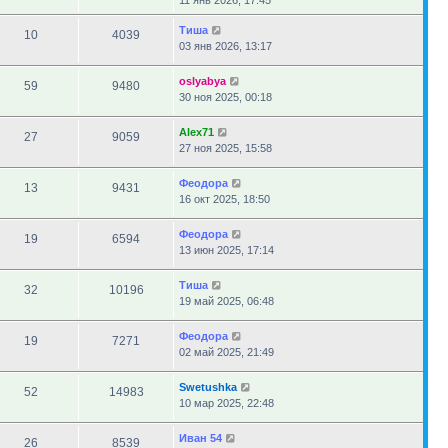
11 янв 2026, 17:45
Тиша
10
4039
03 янв 2026, 13:17
oslyabya
59
9480
30 ноя 2025, 00:18
Alex71
27
9059
27 ноя 2025, 15:58
Феодора
13
9431
16 окт 2025, 18:50
Феодора
19
6594
13 июн 2025, 17:14
Тиша
32
10196
19 май 2025, 06:48
Феодора
19
7271
02 май 2025, 21:49
Swetushka
52
14983
10 мар 2025, 22:48
Иван 54
26
8539