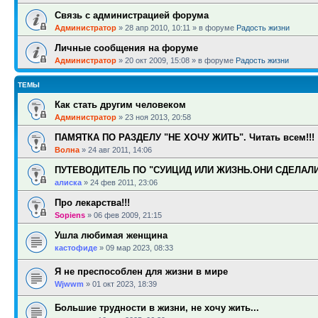
Связь с администрацией форума
Администратор
»
28 апр 2010, 10:11
» в форуме
Радость жизни
Личные сообщения на форуме
Администратор
»
20 окт 2009, 15:08
» в форуме
Радость жизни
ТЕМЫ
Как стать другим человеком
Администратор
»
23 ноя 2013, 20:58
ПАМЯТКА ПО РАЗДЕЛУ "НЕ ХОЧУ ЖИТЬ". Читать всем!!!
Волна
»
24 авг 2011, 14:06
ПУТЕВОДИТЕЛЬ ПО "СУИЦИД ИЛИ ЖИЗНЬ.ОНИ СДЕЛАЛ
алиска
»
24 фев 2011, 23:06
Про лекарства!!!
Sopiens
»
06 фев 2009, 21:15
Ушла любимая женщина
кастофиде
»
09 мар 2023, 08:33
Я не преспособлен для жизни в мире
Wjwwm
»
01 окт 2023, 18:39
Большие трудности в жизни, не хочу жить...