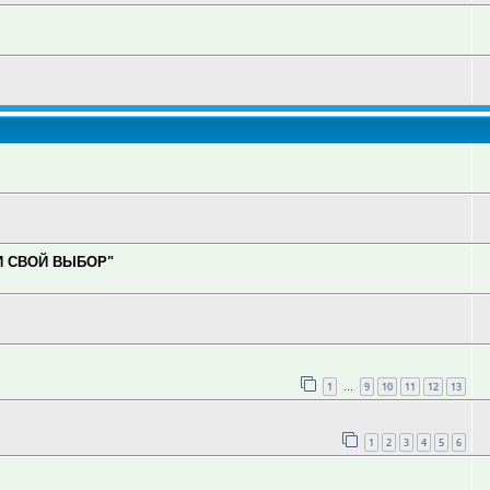
И СВОЙ ВЫБОР"
1
9
10
11
12
13
…
1
2
3
4
5
6