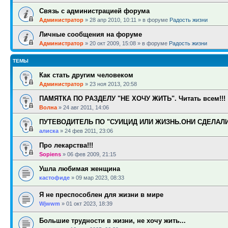
Связь с администрацией форума
Администратор
»
28 апр 2010, 10:11
» в форуме
Радость жизни
Личные сообщения на форуме
Администратор
»
20 окт 2009, 15:08
» в форуме
Радость жизни
ТЕМЫ
Как стать другим человеком
Администратор
»
23 ноя 2013, 20:58
ПАМЯТКА ПО РАЗДЕЛУ "НЕ ХОЧУ ЖИТЬ". Читать всем!!!
Волна
»
24 авг 2011, 14:06
ПУТЕВОДИТЕЛЬ ПО "СУИЦИД ИЛИ ЖИЗНЬ.ОНИ СДЕЛАЛ
алиска
»
24 фев 2011, 23:06
Про лекарства!!!
Sopiens
»
06 фев 2009, 21:15
Ушла любимая женщина
кастофиде
»
09 мар 2023, 08:33
Я не преспособлен для жизни в мире
Wjwwm
»
01 окт 2023, 18:39
Большие трудности в жизни, не хочу жить...