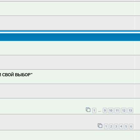
И СВОЙ ВЫБОР"
1
9
10
11
12
13
…
1
2
3
4
5
6