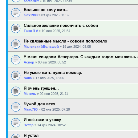
sectorrrrr
»
10 июн 2025, 06:39
Больше не хочу жить.
alex1989
»
03 дек 2025, 11:52
Сильное желание покончить с собой
Таня П #
»
10 сен 2025, 21:54
Не связанные мысли - совсем поплохело
МаленькийБольшой
»
19 дек 2024, 03:08
У меня синдром Аспергера. С каждым годом моя жизнь с
Аспер
»
03 авг 2020, 05:52
Не умею жить нужна помощь
Nalla
»
17 апр 2025, 18:06
Я очень грешен...
Метель
»
02 янв 2025, 21:11
Чужой для всех.
Макс790
»
02 янв 2025, 07:29
И всё-таки я ухожу
Эстер
»
14 дек 2024, 10:52
Я устал