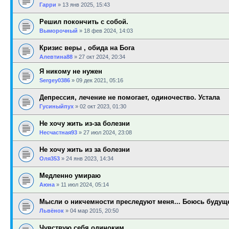
Гарри
»
13 янв 2025, 15:43
Решил покончить с собой.
Выморочный
»
18 фев 2024, 14:03
Кризис веры , обида на Бога
Алевтина88
»
27 окт 2024, 20:34
Я никому не нужен
Sergey0386
»
09 дек 2021, 05:16
Депрессия, лечение не помогает, одиночество. Устала
Гусиныйпух
»
02 окт 2023, 01:30
Не хочу жить из-за болезни
Несчастная93
»
27 июл 2024, 23:08
Не хочу жить из за болезни
Оля353
»
24 янв 2023, 14:34
Медленно умираю
Аюна
»
11 июл 2024, 05:14
Мысли о никчемности преследуют меня... Боюсь будущ
Львёнок
»
04 мар 2015, 20:50
Чувствую себя одиноким