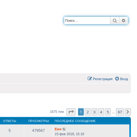
Поиск
Расш
Регистрация
Вход
Страница
1
из
67
1
2
3
4
5
67
Сл
1675 тем
…
ОТВЕТЫ
ПРОСМОТРЫ
ПОСЛЕДНЕЕ СООБЩЕНИЕ
Ewe
5
479567
23 фев 2018, 15:18