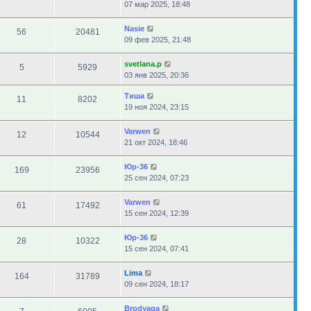
07 мар 2025, 18:48
Nasie
56
20481
09 фев 2025, 21:48
svetlana.p
5
5929
03 янв 2025, 20:36
Тиша
11
8202
19 ноя 2024, 23:15
Varwen
12
10544
21 окт 2024, 18:46
Юр-36
169
23956
25 сен 2024, 07:23
Varwen
61
17492
15 сен 2024, 12:39
Юр-36
28
10322
15 сен 2024, 07:41
Lima
164
31789
09 сен 2024, 18:17
Brodyaga