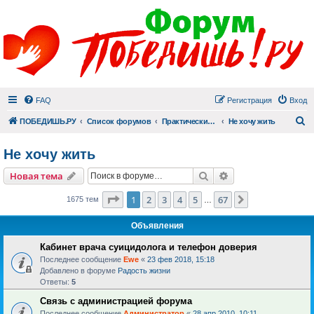
FAQ
Регистрация
Вход
П
ПОБЕДИШЬ.РУ
Список форумов
Практический раздел
Не хочу жить
Не хочу жить
Поиск
Расширенный пои
Новая тема
Страница
1
из
67
1
2
3
4
5
67
След.
1675 тем
…
Объявления
Кабинет врача суицидолога и телефон доверия
Последнее сообщение
Ewe
«
23 фев 2018, 15:18
Добавлено в форуме
Радость жизни
Ответы:
5
Связь с администрацией форума
Последнее сообщение
Администратор
«
28 апр 2010, 10:11