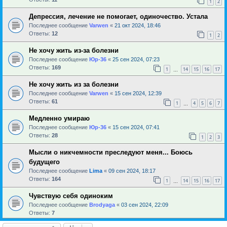
1
2
Депрессия, лечение не помогает, одиночество. Устала
Последнее сообщение
Varwen
«
21 окт 2024, 18:46
Ответы:
12
1
2
Не хочу жить из-за болезни
Последнее сообщение
Юр-36
«
25 сен 2024, 07:23
Ответы:
169
1
14
15
16
17
…
Не хочу жить из за болезни
Последнее сообщение
Varwen
«
15 сен 2024, 12:39
Ответы:
61
1
4
5
6
7
…
Медленно умираю
Последнее сообщение
Юр-36
«
15 сен 2024, 07:41
Ответы:
28
1
2
3
Мысли о никчемности преследуют меня... Боюсь
будущего
Последнее сообщение
Lima
«
09 сен 2024, 18:17
Ответы:
164
1
14
15
16
17
…
Чувствую себя одиноким
Последнее сообщение
Brodyaga
«
03 сен 2024, 22:09
Ответы:
7