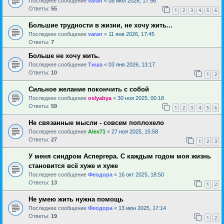
Последнее сообщение
varan
«
08 июл 2026, 17:56
Ответы:
55
1
2
3
4
5
6
Большие трудности в жизни, не хочу жить...
Последнее сообщение
varan
«
11 янв 2026, 17:45
Ответы:
7
Больше не хочу жить.
Последнее сообщение
Тиша
«
03 янв 2026, 13:17
Ответы:
10
1
2
Сильное желание покончить с собой
Последнее сообщение
oslyabya
«
30 ноя 2025, 00:18
Ответы:
59
1
2
3
4
5
6
Не связанные мысли - совсем поплохело
Последнее сообщение
Alex71
«
27 ноя 2025, 15:58
Ответы:
27
1
2
3
У меня синдром Аспергера. С каждым годом моя жизнь
становится всё хуже и хуже
Последнее сообщение
Феодора
«
16 окт 2025, 18:50
Ответы:
13
1
2
Не умею жить нужна помощь
Последнее сообщение
Феодора
«
13 июн 2025, 17:14
Ответы:
19
1
2