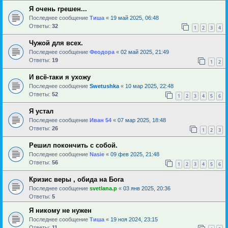
Я очень грешен...
Последнее сообщение
Тиша
«
19 май 2025, 06:48
Ответы:
32
1
2
3
4
Чужой для всех.
Последнее сообщение
Феодора
«
02 май 2025, 21:49
Ответы:
19
1
2
И всё-таки я ухожу
Последнее сообщение
Swetushka
«
10 мар 2025, 22:48
Ответы:
52
1
2
3
4
5
6
Я устал
Последнее сообщение
Иван 54
«
07 мар 2025, 18:48
Ответы:
26
1
2
3
Решил покончить с собой.
Последнее сообщение
Nasie
«
09 фев 2025, 21:48
Ответы:
56
1
2
3
4
5
6
Кризис веры , обида на Бога
Последнее сообщение
svetlana.p
«
03 янв 2025, 20:36
Ответы:
5
Я никому не нужен
Последнее сообщение
Тиша
«
19 ноя 2024, 23:15
Ответы:
11