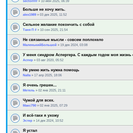
sectorrrrr
»
10 июн 2025, 06:39
Больше не хочу жить.
alex1989
»
03 дек 2025, 11:52
Сильное желание покончить с собой
Таня П #
»
10 сен 2025, 21:54
Не связанные мысли - совсем поплохело
МаленькийБольшой
»
19 дек 2024, 03:08
У меня синдром Аспергера. С каждым годом моя жизнь с
Аспер
»
03 авг 2020, 05:52
Не умею жить нужна помощь
Nalla
»
17 апр 2025, 18:06
Я очень грешен...
Метель
»
02 янв 2025, 21:11
Чужой для всех.
Макс790
»
02 янв 2025, 07:29
И всё-таки я ухожу
Эстер
»
14 дек 2024, 10:52
Я устал