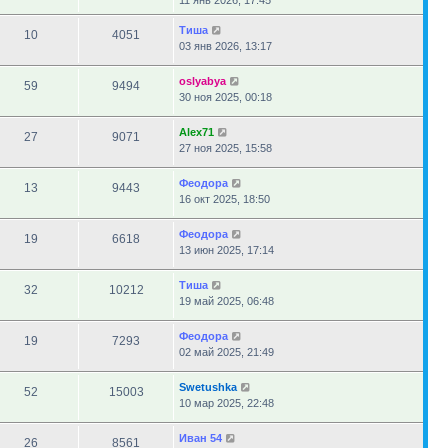
11 янв 2026, 17:45
Тиша
10
4051
03 янв 2026, 13:17
oslyabya
59
9494
30 ноя 2025, 00:18
Alex71
27
9071
27 ноя 2025, 15:58
Феодора
13
9443
16 окт 2025, 18:50
Феодора
19
6618
13 июн 2025, 17:14
Тиша
32
10212
19 май 2025, 06:48
Феодора
19
7293
02 май 2025, 21:49
Swetushka
52
15003
10 мар 2025, 22:48
Иван 54
26
8561