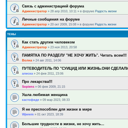
Связь с администрацией форума
Администратор
»
28 апр 2010, 10:11
» в форуме
Радость жизни
Личные сообщения на форуме
Администратор
»
20 окт 2009, 15:08
» в форуме
Радость жизни
ТЕМЫ
Как стать другим человеком
Администратор
»
23 ноя 2013, 20:58
ПАМЯТКА ПО РАЗДЕЛУ "НЕ ХОЧУ ЖИТЬ". Читать всем!!!
Волна
»
24 авг 2011, 14:06
ПУТЕВОДИТЕЛЬ ПО "СУИЦИД ИЛИ ЖИЗНЬ.ОНИ СДЕЛАЛ
алиска
»
24 фев 2011, 23:06
Про лекарства!!!
Sopiens
»
06 фев 2009, 21:15
Ушла любимая женщина
кастофиде
»
09 мар 2023, 08:33
Я не преспособлен для жизни в мире
Wjwwm
»
01 окт 2023, 18:39
Большие трудности в жизни, не хочу жить...