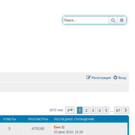
Поиск
Расш
Регистрация
Вход
Страница
1
из
67
1
2
3
4
5
67
Сл
1675 тем
…
ОТВЕТЫ
ПРОСМОТРЫ
ПОСЛЕДНЕЕ СООБЩЕНИЕ
Ewe
5
479166
23 фев 2018, 15:18