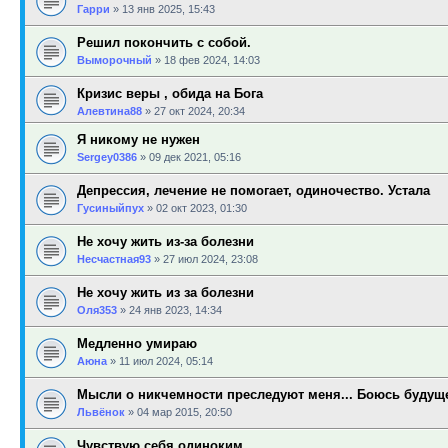
Гарри
»
13 янв 2025, 15:43
Решил покончить с собой.
Выморочный
»
18 фев 2024, 14:03
Кризис веры , обида на Бога
Алевтина88
»
27 окт 2024, 20:34
Я никому не нужен
Sergey0386
»
09 дек 2021, 05:16
Депрессия, лечение не помогает, одиночество. Устала
Гусиныйпух
»
02 окт 2023, 01:30
Не хочу жить из-за болезни
Несчастная93
»
27 июл 2024, 23:08
Не хочу жить из за болезни
Оля353
»
24 янв 2023, 14:34
Медленно умираю
Аюна
»
11 июл 2024, 05:14
Мысли о никчемности преследуют меня... Боюсь будущ
Львёнок
»
04 мар 2015, 20:50
Чувствую себя одиноким