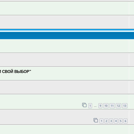
И СВОЙ ВЫБОР"
1
9
10
11
12
13
…
1
2
3
4
5
6