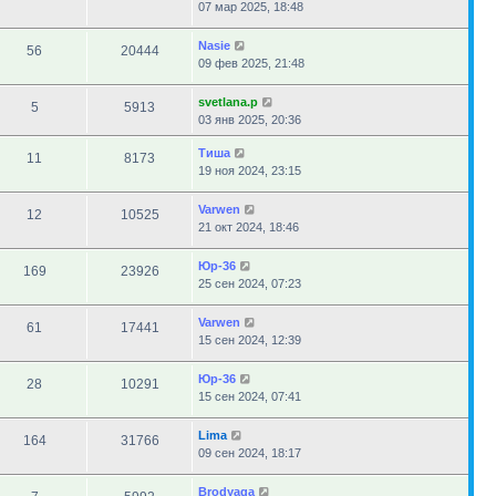
07 мар 2025, 18:48
Nasie
56
20444
09 фев 2025, 21:48
svetlana.p
5
5913
03 янв 2025, 20:36
Тиша
11
8173
19 ноя 2024, 23:15
Varwen
12
10525
21 окт 2024, 18:46
Юр-36
169
23926
25 сен 2024, 07:23
Varwen
61
17441
15 сен 2024, 12:39
Юр-36
28
10291
15 сен 2024, 07:41
Lima
164
31766
09 сен 2024, 18:17
Brodyaga