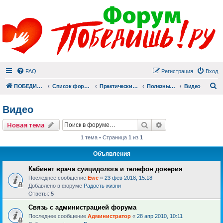
FAQ
Регистрация
Вход
П
ПОБЕДИШЬ.РУ
Список форумов
Практический раздел
Полезные материалы
Видео
Видео
Поиск
Расширенный пои
Новая тема
1 тема • Страница
1
из
1
Объявления
Кабинет врача суицидолога и телефон доверия
Последнее сообщение
Ewe
«
23 фев 2018, 15:18
Добавлено в форуме
Радость жизни
Ответы:
5
Связь с администрацией форума
Последнее сообщение
Администратор
«
28 апр 2010, 10:11