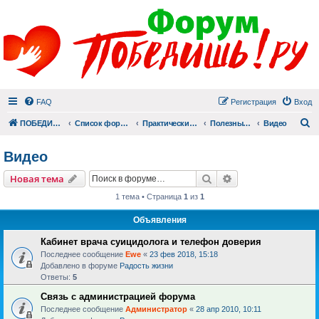
FAQ
Регистрация
Вход
П
ПОБЕДИШЬ.РУ
Список форумов
Практический раздел
Полезные материалы
Видео
Видео
Поиск
Расширенный пои
Новая тема
1 тема • Страница
1
из
1
Объявления
Кабинет врача суицидолога и телефон доверия
Последнее сообщение
Ewe
«
23 фев 2018, 15:18
Добавлено в форуме
Радость жизни
Ответы:
5
Связь с администрацией форума
Последнее сообщение
Администратор
«
28 апр 2010, 10:11