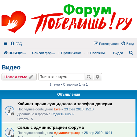
FAQ
Регистрация
Вход
П
ПОБЕДИШЬ.РУ
Список форумов
Практический раздел
Полезные материалы
Видео
Видео
Поиск
Расширенный пои
Новая тема
1 тема • Страница
1
из
1
Объявления
Кабинет врача суицидолога и телефон доверия
Последнее сообщение
Ewe
«
23 фев 2018, 15:18
Добавлено в форуме
Радость жизни
Ответы:
5
Связь с администрацией форума
Последнее сообщение
Администратор
«
28 апр 2010, 10:11