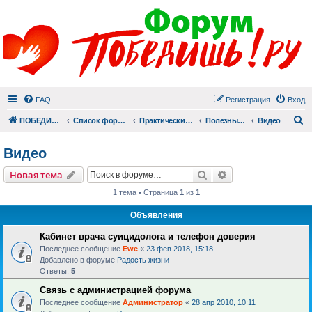
FAQ
Регистрация
Вход
П
ПОБЕДИШЬ.РУ
Список форумов
Практический раздел
Полезные материалы
Видео
Видео
Поиск
Расширенный пои
Новая тема
1 тема • Страница
1
из
1
Объявления
Кабинет врача суицидолога и телефон доверия
Последнее сообщение
Ewe
«
23 фев 2018, 15:18
Добавлено в форуме
Радость жизни
Ответы:
5
Связь с администрацией форума
Последнее сообщение
Администратор
«
28 апр 2010, 10:11