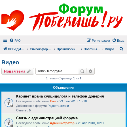
FAQ
Регистрация
Вход
П
ПОБЕДИШЬ.РУ
Список форумов
Практический раздел
Полезные материалы
Видео
Видео
Поиск
Расширенный пои
Новая тема
1 тема • Страница
1
из
1
Объявления
Кабинет врача суицидолога и телефон доверия
Последнее сообщение
Ewe
«
23 фев 2018, 15:18
Добавлено в форуме
Радость жизни
Ответы:
5
Связь с администрацией форума
Последнее сообщение
Администратор
«
28 апр 2010, 10:11