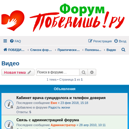
FAQ
Регистрация
Вход
П
ПОБЕДИШЬ.РУ
Список форумов
Практический раздел
Полезные материалы
Видео
Видео
Поиск
Расширенный пои
Новая тема
1 тема • Страница
1
из
1
Объявления
Кабинет врача суицидолога и телефон доверия
Последнее сообщение
Ewe
«
23 фев 2018, 15:18
Добавлено в форуме
Радость жизни
Ответы:
5
Связь с администрацией форума
Последнее сообщение
Администратор
«
28 апр 2010, 10:11