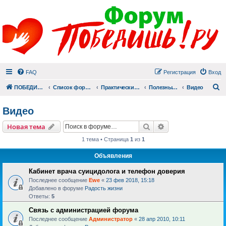
FAQ
Регистрация
Вход
П
ПОБЕДИШЬ.РУ
Список форумов
Практический раздел
Полезные материалы
Видео
Видео
Поиск
Расширенный пои
Новая тема
1 тема • Страница
1
из
1
Объявления
Кабинет врача суицидолога и телефон доверия
Последнее сообщение
Ewe
«
23 фев 2018, 15:18
Добавлено в форуме
Радость жизни
Ответы:
5
Связь с администрацией форума
Последнее сообщение
Администратор
«
28 апр 2010, 10:11