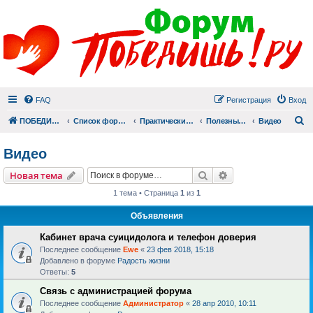
FAQ
Регистрация
Вход
П
ПОБЕДИШЬ.РУ
Список форумов
Практический раздел
Полезные материалы
Видео
Видео
Поиск
Расширенный пои
Новая тема
1 тема • Страница
1
из
1
Объявления
Кабинет врача суицидолога и телефон доверия
Последнее сообщение
Ewe
«
23 фев 2018, 15:18
Добавлено в форуме
Радость жизни
Ответы:
5
Связь с администрацией форума
Последнее сообщение
Администратор
«
28 апр 2010, 10:11