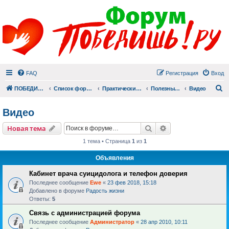
FAQ
Регистрация
Вход
П
ПОБЕДИШЬ.РУ
Список форумов
Практический раздел
Полезные материалы
Видео
Видео
Поиск
Расширенный пои
Новая тема
1 тема • Страница
1
из
1
Объявления
Кабинет врача суицидолога и телефон доверия
Последнее сообщение
Ewe
«
23 фев 2018, 15:18
Добавлено в форуме
Радость жизни
Ответы:
5
Связь с администрацией форума
Последнее сообщение
Администратор
«
28 апр 2010, 10:11