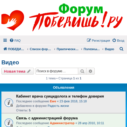
FAQ
Регистрация
Вход
П
ПОБЕДИШЬ.РУ
Список форумов
Практический раздел
Полезные материалы
Видео
Видео
Поиск
Расширенный пои
Новая тема
1 тема • Страница
1
из
1
Объявления
Кабинет врача суицидолога и телефон доверия
Последнее сообщение
Ewe
«
23 фев 2018, 15:18
Добавлено в форуме
Радость жизни
Ответы:
5
Связь с администрацией форума
Последнее сообщение
Администратор
«
28 апр 2010, 10:11