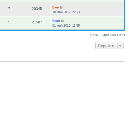
Ewe
7
20345
10 май 2012, 22:21
Ellen
5
21587
01 май 2010, 11:55
9 тем • Страница
1
из
1
Перейти