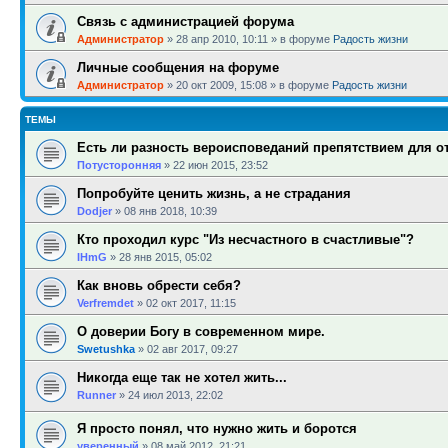
Связь с администрацией форума
Администратор
»
28 апр 2010, 10:11
» в форуме
Радость жизни
Личные сообщения на форуме
Администратор
»
20 окт 2009, 15:08
» в форуме
Радость жизни
ТЕМЫ
Есть ли разность вероисповеданий препятствием для 
Потусторонняя
»
22 июн 2015, 23:52
Попробуйте ценить жизнь, а не страдания
Dodjer
»
08 янв 2018, 10:39
Кто проходил курс "Из несчастного в счастливые"?
IHmG
»
28 янв 2015, 05:02
Как вновь обрести себя?
Verfremdet
»
02 окт 2017, 11:15
О доверии Богу в современном мире.
Swetushka
»
02 авг 2017, 09:27
Никогда еще так не хотел жить...
Runner
»
24 июл 2013, 22:02
Я просто понял, что нужно жить и боротся
уверенный
»
08 май 2012, 21:21