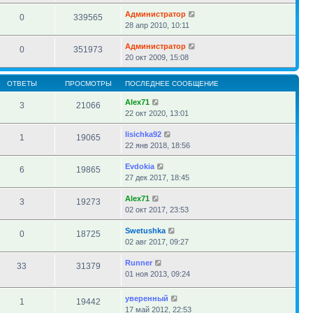
Администратор
0
339565
28 апр 2010, 10:11
Администратор
0
351973
20 окт 2009, 15:08
ОТВЕТЫ
ПРОСМОТРЫ
ПОСЛЕДНЕЕ СООБЩЕНИЕ
Alex71
3
21066
22 окт 2020, 13:01
lisichka92
1
19065
22 янв 2018, 18:56
Evdokia
6
19865
27 дек 2017, 18:45
Alex71
3
19273
02 окт 2017, 23:53
Swetushka
0
18725
02 авг 2017, 09:27
Runner
33
31379
01 ноя 2013, 09:24
уверенный
1
19442
17 май 2012, 22:53