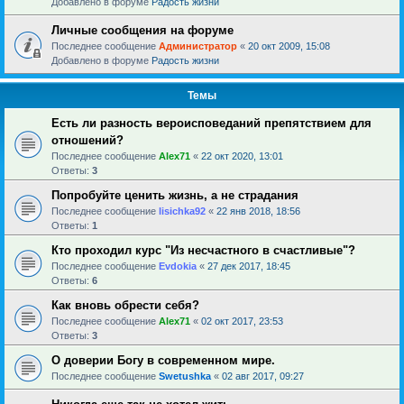
Добавлено в форуме
Радость жизни
Личные сообщения на форуме
Последнее сообщение
Администратор
«
20 окт 2009, 15:08
Добавлено в форуме
Радость жизни
Темы
Есть ли разность вероисповеданий препятствием для
отношений?
Последнее сообщение
Alex71
«
22 окт 2020, 13:01
Ответы:
3
Попробуйте ценить жизнь, а не страдания
Последнее сообщение
lisichka92
«
22 янв 2018, 18:56
Ответы:
1
Кто проходил курс "Из несчастного в счастливые"?
Последнее сообщение
Evdokia
«
27 дек 2017, 18:45
Ответы:
6
Как вновь обрести себя?
Последнее сообщение
Alex71
«
02 окт 2017, 23:53
Ответы:
3
О доверии Богу в современном мире.
Последнее сообщение
Swetushka
«
02 авг 2017, 09:27