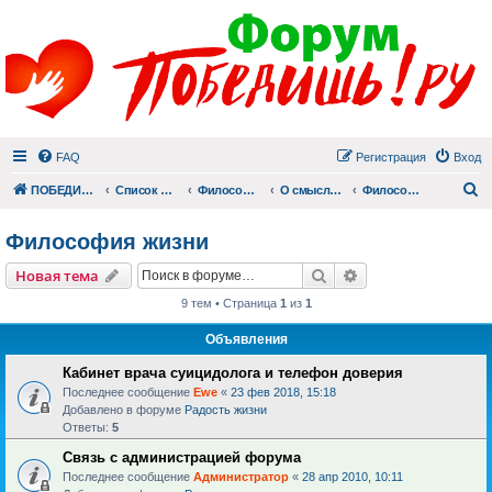
FAQ
Регистрация
Вход
П
ПОБЕДИШЬ.РУ
Список форумов
Философский раздел
О смысле смерти и смысле жизни
Философия жизни
Философия жизни
Поиск
Расширенный пои
Новая тема
9 тем • Страница
1
из
1
Объявления
Кабинет врача суицидолога и телефон доверия
Последнее сообщение
Ewe
«
23 фев 2018, 15:18
Добавлено в форуме
Радость жизни
Ответы:
5
Связь с администрацией форума
Последнее сообщение
Администратор
«
28 апр 2010, 10:11